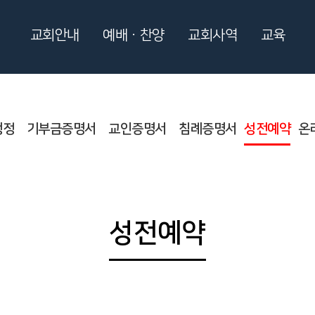
교회안내
예배ㆍ찬양
교회사역
교육
행정
기부금증명서
교인증명서
침례증명서
성전예약
온
성전예약