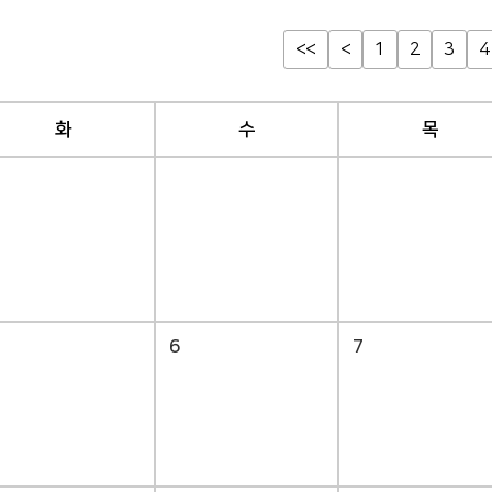
<<
<
1
2
3
4
화
수
목
6
7