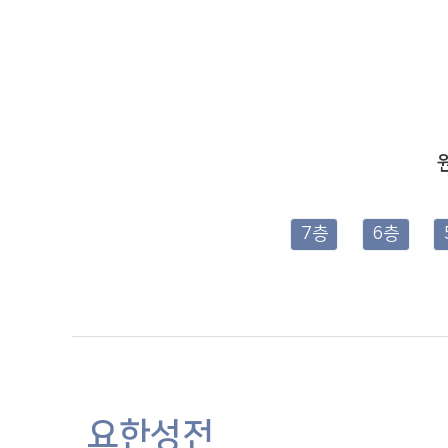
7층
6층
요한성전