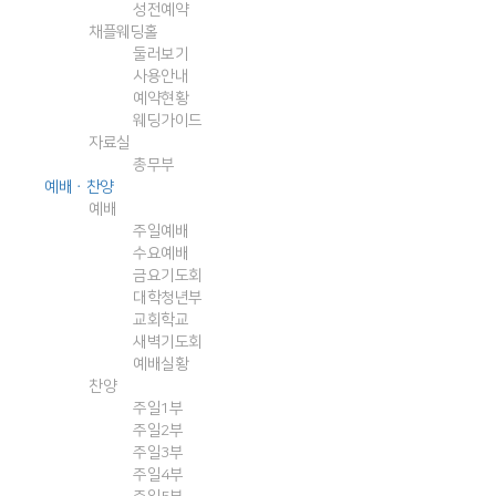
성전예약
채플웨딩홀
둘러보기
사용안내
예약현황
웨딩가이드
자료실
총무부
예배ㆍ찬양
예배
주일예배
수요예배
금요기도회
대학청년부
교회학교
새벽기도회
예배실황
찬양
주일1부
주일2부
주일3부
주일4부