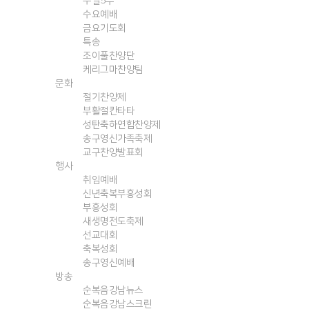
주일5부
수요예배
금요기도회
특송
조이풀찬양단
케리그마찬양팀
문화
절기찬양제
부활절칸타타
성탄축하연합찬양제
송구영신가족축제
교구찬양발표회
행사
취임예배
신년축복부흥성회
부흥성회
새생명전도축제
선교대회
축복성회
송구영신예배
방송
순복음강남뉴스
순복음강남스크린