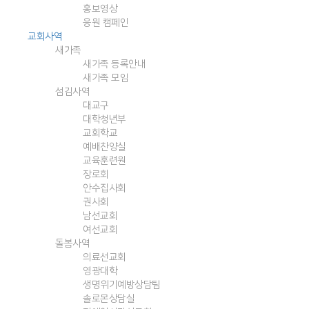
홍보영상
응원 캠페인
교회사역
새가족
새가족 등록안내
새가족 모임
섬김사역
대교구
대학청년부
교회학교
예배찬양실
교육훈련원
장로회
안수집사회
권사회
남선교회
여선교회
돌봄사역
의료선교회
영광대학
생명위기예방상담팀
솔로몬상담실