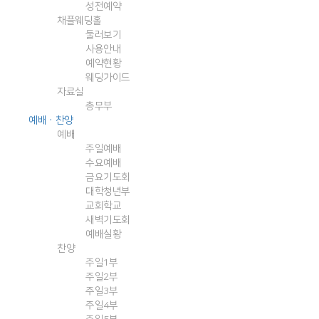
성전예약
채플웨딩홀
둘러보기
사용안내
예약현황
웨딩가이드
자료실
총무부
예배ㆍ찬양
예배
주일예배
수요예배
금요기도회
대학청년부
교회학교
새벽기도회
예배실황
찬양
주일1부
주일2부
주일3부
주일4부