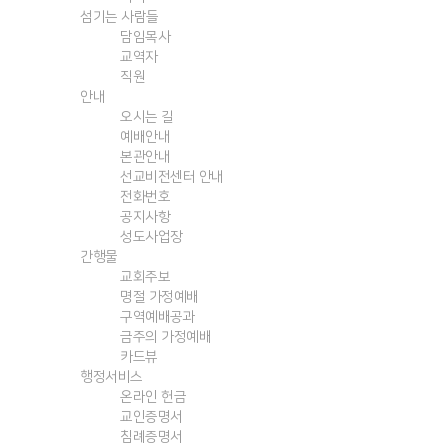
섬기는 사람들
담임목사
교역자
직원
안내
오시는 길
예배안내
본관안내
선교비전센터 안내
전화번호
공지사항
성도사업장
간행물
교회주보
명절 가정예배
구역예배공과
금주의 가정예배
카드뷰
행정서비스
온라인 헌금
교인증명서
침례증명서