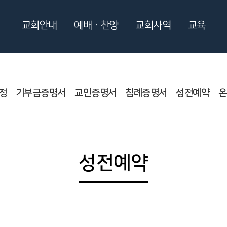
교회안내
예배ㆍ찬양
교회사역
교육
정
기부금증명서
교인증명서
침례증명서
성전예약
온
성전예약