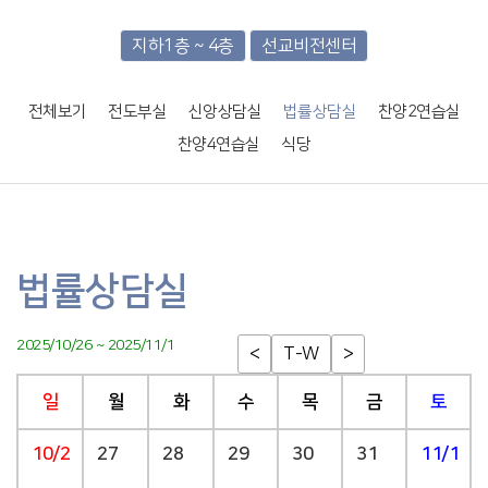
지하1층 ~ 4층
선교비전센터
전체보기
전도부실
신앙상담실
법률상담실
찬양2연습실
찬양4연습실
식당
법률상담실
2025/10/26 ~ 2025/11/1
<
T-W
>
일
월
화
수
목
금
토
10/26
27
28
29
30
31
11/1