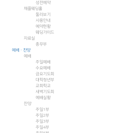
성전예약
채플웨딩홀
둘러보기
사용안내
예약현황
웨딩가이드
자료실
총무부
예배ㆍ찬양
예배
주일예배
수요예배
금요기도회
대학청년부
교회학교
새벽기도회
예배실황
찬양
주일1부
주일2부
주일3부
주일4부