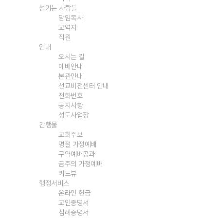
섬기는 사람들
담임목사
교역자
직원
안내
오시는 길
예배안내
본관안내
선교비전센터 안내
전화번호
공지사항
성도사업장
간행물
교회주보
명절 가정예배
구역예배공과
금주의 가정예배
카드뷰
행정서비스
온라인 헌금
교인증명서
침례증명서