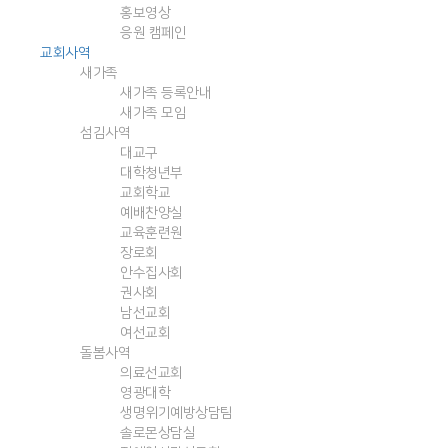
홍보영상
응원 캠페인
교회사역
새가족
새가족 등록안내
새가족 모임
섬김사역
대교구
대학청년부
교회학교
예배찬양실
교육훈련원
장로회
안수집사회
권사회
남선교회
여선교회
돌봄사역
의료선교회
영광대학
생명위기예방상담팀
솔로몬상담실