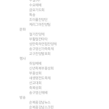
주일5부
수요예배
금요기도회
특송
조이풀찬양단
케리그마찬양팀
문화
절기찬양제
부활절칸타타
성탄축하연합찬양제
송구영신가족축제
교구찬양발표회
행사
취임예배
신년축복부흥성회
부흥성회
새생명전도축제
선교대회
축복성회
송구영신예배
방송
순복음강남뉴스
순복음강남스크린