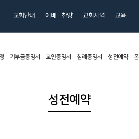
교회안내
예배ㆍ찬양
교회사역
교육
정
기부금증명서
교인증명서
침례증명서
성전예약
온
성전예약