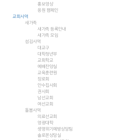
홍보영상
응원 캠페인
교회사역
새가족
새가족 등록안내
새가족 모임
섬김사역
대교구
대학청년부
교회학교
예배찬양실
교육훈련원
장로회
안수집사회
권사회
남선교회
여선교회
돌봄사역
의료선교회
영광대학
생명위기예방상담팀
솔로몬상담실