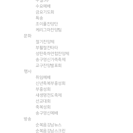
주일5부
수요예배
금요기도회
특송
조이풀찬양단
케리그마찬양팀
문화
절기찬양제
부활절칸타타
성탄축하연합찬양제
송구영신가족축제
교구찬양발표회
행사
취임예배
신년축복부흥성회
부흥성회
새생명전도축제
선교대회
축복성회
송구영신예배
방송
순복음강남뉴스
순복음강남스크린