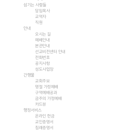
섬기는 사람들
담임목사
교역자
직원
안내
오시는 길
예배안내
본관안내
선교비전센터 안내
전화번호
공지사항
성도사업장
간행물
교회주보
명절 가정예배
구역예배공과
금주의 가정예배
카드뷰
행정서비스
온라인 헌금
교인증명서
침례증명서