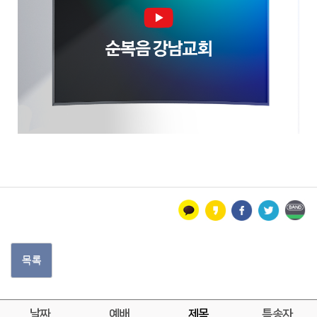
목록
날짜
예배
제목
특송자