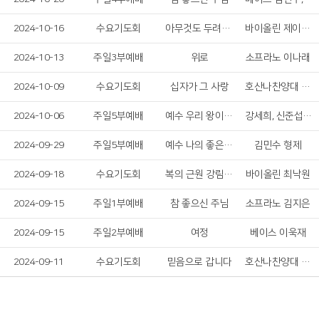
2024-10-16
수요기도회
아무것도 두려워 말라
바이올린 제이든 킴
2024-10-13
주일3부예배
위로
소프라노 이나래
2024-10-09
수요기도회
십자가 그 사랑
호산나찬양대 여성 솔리스트
2024-10-06
주일5부예배
예수 우리 왕이여, 주의 이름 높이며
강세희, 신준섭, 김현정
2024-09-29
주일5부예배
예수 나의 좋은 치료자
김민수 형제
2024-09-18
수요기도회
복의 근원 강림하사&내 맘의 주여 소망 되소서
바이올린 최낙원
2024-09-15
주일1부예배
참 좋으신 주님
소프라노 김지은
2024-09-15
주일2부예배
여정
베이스 이욱재
2024-09-11
수요기도회
믿음으로 갑니다
호산나찬양대 남성 솔리스트