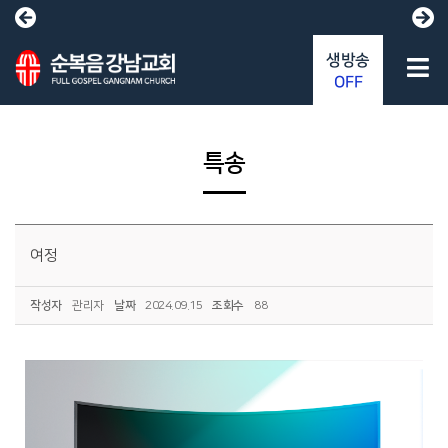
생방송
OFF
특송
여정
작성자
관리자
날짜
2024.09.15
조회수
88