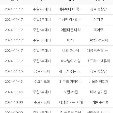
2024-11-17
주일2부예배
예수보다 더 좋은 친구 없네
장로 중창단
2024-11-17
주일3부예배
주님께 감사&무화과 나무잎이'
유치부
2024-11-17
주일3부예배
아름다운 나라
제이엣
2024-11-17
주일3부예배
아 왜
실업인선교회
2024-11-17
주일4부예배
나의 하나님
대금 정순혁, 박성빈
2024-11-17
주일5부예배
하나님의 사랑
소프라노 백유리
2024-11-15
금요기도회
왜 나만 겪는 고난이냐고
장로 중창단
2024-11-13
수요기도회
내 주를 가까이하게 함은
비올라 장희재
2024-11-03
주일5부예배
시편 23편
테너 송기철
2024-10-30
수요기도회
세상을 사는 지혜
바리톤 주찬형
2024-10-20
주일4부예배
참 좋으신 주님
베이스 김민수, 소프라노 한성은