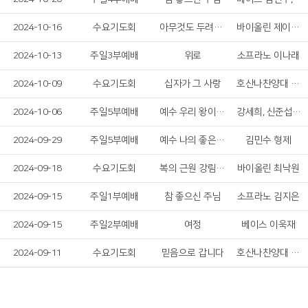
2024-10-16
수요기도회
아무것도 두려워 말라
바이올린 제이든 킴
2024-10-13
주일3부예배
위로
소프라노 이나래
2024-10-09
수요기도회
십자가 그 사랑
호산나찬양대 여성 솔리스트
2024-10-06
주일5부예배
예수 우리 왕이여, 주의 이름 높이며
강세희, 신준섭, 김현정
2024-09-29
주일5부예배
예수 나의 좋은 치료자
김민수 형제
2024-09-18
수요기도회
복의 근원 강림하사&내 맘의 주여 소망 되소서
바이올린 최낙원
2024-09-15
주일1부예배
참 좋으신 주님
소프라노 김지은
2024-09-15
주일2부예배
여정
베이스 이욱재
2024-09-11
수요기도회
믿음으로 갑니다
호산나찬양대 남성 솔리스트