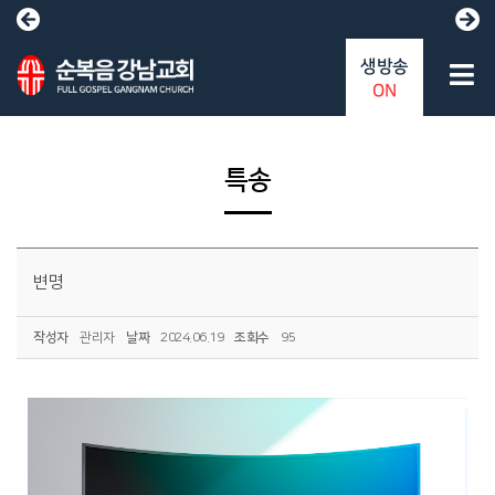
생방송
ON
특송
변명
작성자
관리자
날짜
2024.06.19
조회수
95