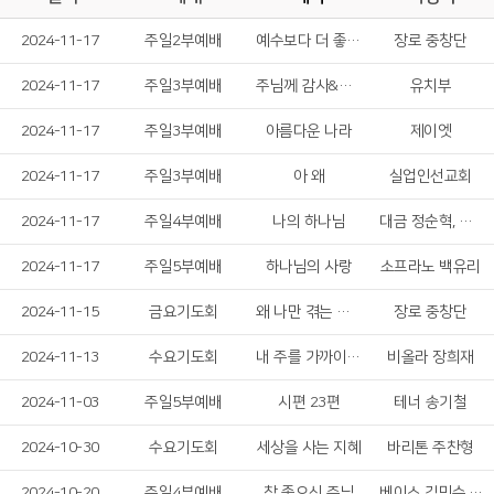
2024-11-17
주일2부예배
예수보다 더 좋은 친구 없네
장로 중창단
2024-11-17
주일3부예배
주님께 감사&무화과 나무잎이'
유치부
2024-11-17
주일3부예배
아름다운 나라
제이엣
2024-11-17
주일3부예배
아 왜
실업인선교회
2024-11-17
주일4부예배
나의 하나님
대금 정순혁, 박성빈
2024-11-17
주일5부예배
하나님의 사랑
소프라노 백유리
2024-11-15
금요기도회
왜 나만 겪는 고난이냐고
장로 중창단
2024-11-13
수요기도회
내 주를 가까이하게 함은
비올라 장희재
2024-11-03
주일5부예배
시편 23편
테너 송기철
2024-10-30
수요기도회
세상을 사는 지혜
바리톤 주찬형
2024-10-20
주일4부예배
참 좋으신 주님
베이스 김민수, 소프라노 한성은