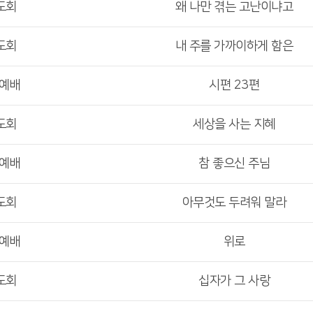
도회
왜 나만 겪는 고난이냐고
도회
내 주를 가까이하게 함은
부예배
시편 23편
도회
세상을 사는 지혜
부예배
참 좋으신 주님
도회
아무것도 두려워 말라
부예배
위로
도회
십자가 그 사랑