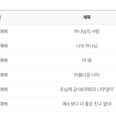
배
제목
부예배
하나님의 사랑
부예배
나의 하나님
부예배
아 왜
부예배
아름다운 나라
부예배
주님께 감사&무화과 나무잎이'
부예배
예수보다 더 좋은 친구 없네