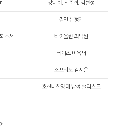
며
강세희, 신준섭, 김현정
김민수 형제
 되소서
바이올린 최낙원
베이스 이욱재
소프라노 김지은
호산나찬양대 남성 솔리스트