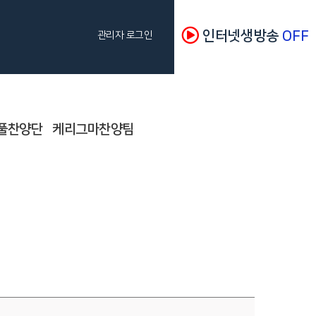
인터넷생방송
OFF
관리자 로그인
풀찬양단
케리그마찬양팀