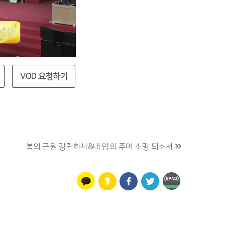
VOD 요청하기
복의 근원 강림하사&내 맘의 주여 소망 되소서