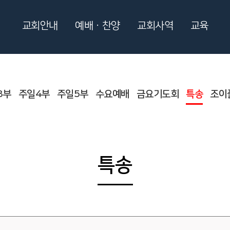
교회안내
예배ㆍ찬양
교회사역
교육
3부
주일4부
주일5부
수요예배
금요기도회
특송
조이
특송