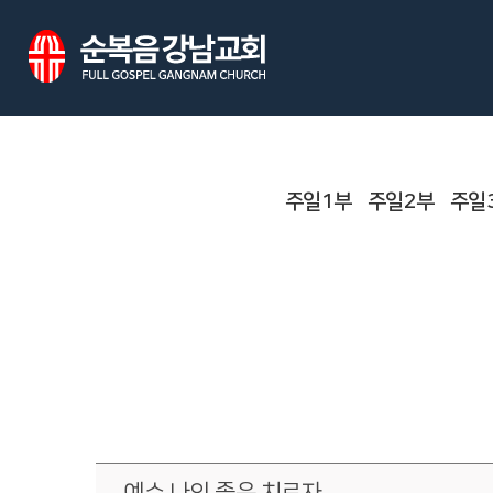
주일1부
주일2부
주일
예수 나의 좋은 치료자