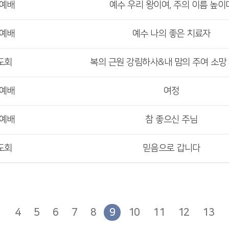
부예배
예수 우리 왕이여, 주의 이름 높이
부예배
예수 나의 좋은 치료자
도회
복의 근원 강림하사&내 맘의 주여 소망
부예배
여정
부예배
참 좋으신 주님
도회
믿음으로 갑니다
4
5
6
7
8
9
10
11
12
13