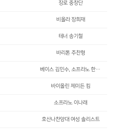
장로 중창단
비올라 장희재
테너 송기철
바리톤 주찬형
베이스 김민수, 소프라노 한성은
바이올린 제이든 킴
소프라노 이나래
호산나찬양대 여성 솔리스트