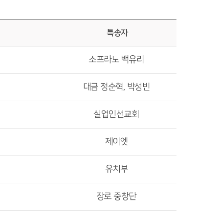
특송자
소프라노 백유리
대금 정순혁, 박성빈
실업인선교회
제이엣
유치부
장로 중창단