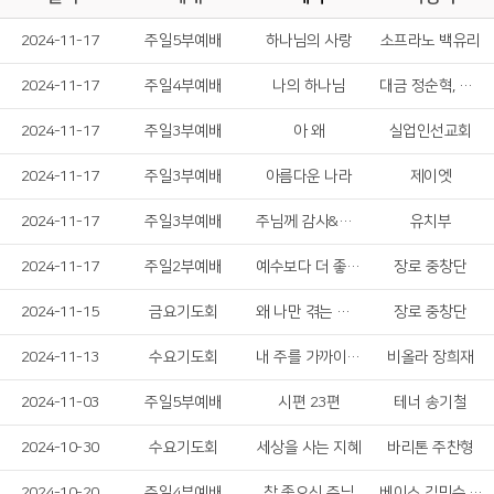
2024-11-17
주일5부예배
하나님의 사랑
소프라노 백유리
2024-11-17
주일4부예배
나의 하나님
대금 정순혁, 박성빈
2024-11-17
주일3부예배
아 왜
실업인선교회
2024-11-17
주일3부예배
아름다운 나라
제이엣
2024-11-17
주일3부예배
주님께 감사&무화과 나무잎이'
유치부
2024-11-17
주일2부예배
예수보다 더 좋은 친구 없네
장로 중창단
2024-11-15
금요기도회
왜 나만 겪는 고난이냐고
장로 중창단
2024-11-13
수요기도회
내 주를 가까이하게 함은
비올라 장희재
2024-11-03
주일5부예배
시편 23편
테너 송기철
2024-10-30
수요기도회
세상을 사는 지혜
바리톤 주찬형
2024-10-20
주일4부예배
참 좋으신 주님
베이스 김민수, 소프라노 한성은