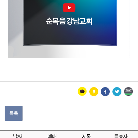
목록
날짜
예배
제목
특송자