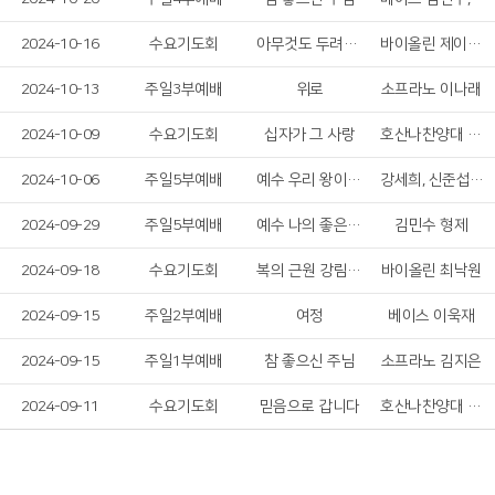
2024-10-16
수요기도회
아무것도 두려워 말라
바이올린 제이든 킴
2024-10-13
주일3부예배
위로
소프라노 이나래
2024-10-09
수요기도회
십자가 그 사랑
호산나찬양대 여성 솔리스트
2024-10-06
주일5부예배
예수 우리 왕이여, 주의 이름 높이며
강세희, 신준섭, 김현정
2024-09-29
주일5부예배
예수 나의 좋은 치료자
김민수 형제
2024-09-18
수요기도회
복의 근원 강림하사&내 맘의 주여 소망 되소서
바이올린 최낙원
2024-09-15
주일2부예배
여정
베이스 이욱재
2024-09-15
주일1부예배
참 좋으신 주님
소프라노 김지은
2024-09-11
수요기도회
믿음으로 갑니다
호산나찬양대 남성 솔리스트