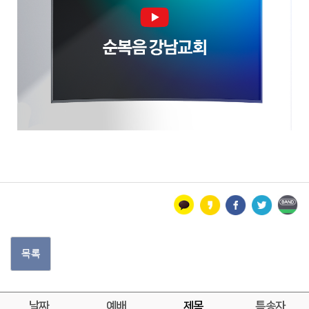
목록
날짜
예배
제목
특송자