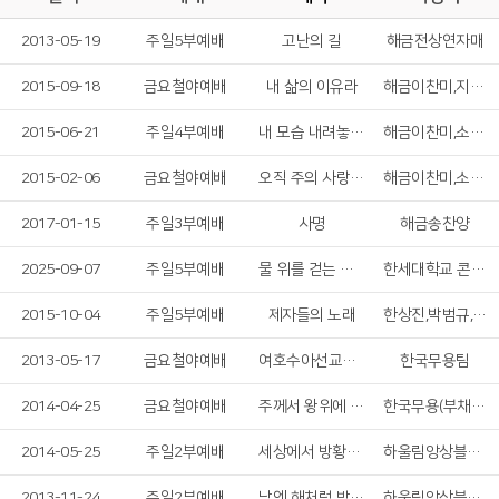
2013-05-19
주일5부예배
고난의 길
해금전상연자매
2015-09-18
금요철야예배
내 삶의 이유라
해금이찬미,지휘자구성우,소프라노신문경
2015-06-21
주일4부예배
내 모습 내려놓고서
해금이찬미,소프라노신문경
2015-02-06
금요철야예배
오직 주의 사랑에 매여
해금이찬미,소프라노신문경
2017-01-15
주일3부예배
사명
해금송찬양
2025-09-07
주일5부예배
물 위를 걷는 자 & 하나님의 전신갑주
한세대학교 콘서트콰이어
2015-10-04
주일5부예배
제자들의 노래
한상진,박범규,나한솔,이수나
2013-05-17
금요철야예배
여호수아선교부 문화센터 한국무용
한국무용팀
2014-04-25
금요철야예배
주께서 왕위에 오르시다
한국무용(부채춤)
2014-05-25
주일2부예배
세상에서 방황할 때
하울림앙상블찬양단
2013-11-24
주일2부예배
낮엔 해처럼 밤엔 달처럼
하울림앙상블찬양단