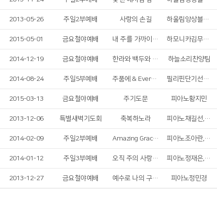
2013-05-26
주일2부예배
사랑의 손길
하울림앙상블선교회
2015-05-01
금요철야예배
내 주를 가까이 하게 함
하모니카김무영안수집사
2014-12-19
금요철야예배
한라와 백두와 땅끝까지
하늘소리찬양팀
2014-08-24
주일5부예배
주품에 & Every move I make
필리핀단기선교팀
2015-03-13
금요철야예배
주기도문
피아노황지민
2013-12-06
특별새벽기도회
축복하노라
피아노채길선,첼로정민영
2014-02-09
주일2부예배
Amazing Grace with Bech
피아노조아란,첼로김상호,클라리넷함재령
2014-01-12
주일3부예배
오직 주의 사랑에 매여
피아노정재은,바이올린김수현
2013-12-27
금요철야예배
예수로 나의 구주 삼고
피아노정민경