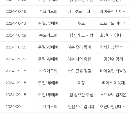
2024-10-16
수요기도회
아무것도 두려워 말라
바이올린 제이든 킴
2024-10-13
주일3부예배
위로
소프라노 이나래
2024-10-09
수요기도회
십자가 그 사랑
호산나찬양대 여성 솔리스트
2024-10-06
주일5부예배
예수 우리 왕이여, 주의 이름 높이며
강세희, 신준섭, 김현정
2024-09-29
주일5부예배
예수 나의 좋은 치료자
김민수 형제
2024-09-18
수요기도회
복의 근원 강림하사&내 맘의 주여 소망 되소서
바이올린 최낙원
2024-09-15
주일2부예배
여정
베이스 이욱재
2024-09-15
주일1부예배
참 좋으신 주님
소프라노 김지은
2024-09-11
수요기도회
믿음으로 갑니다
호산나찬양대 남성 솔리스트