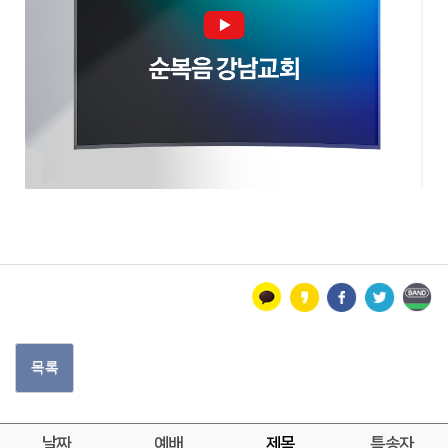
목록
날짜
예배
제목
특송자