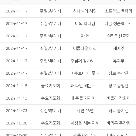
2024-11-17
주일5부예배
하나님의 사랑
소프라노 백유리
2024-11-17
주일4부예배
나의 하나님
대금 정순혁, 박성빈
2024-11-17
주일3부예배
아 왜
실업인선교회
2024-11-17
주일3부예배
아름다운 나라
제이엣
2024-11-17
주일3부예배
주님께 감사&무화과 나무잎이'
유치부
2024-11-17
주일2부예배
예수보다 더 좋은 친구 없네
장로 중창단
2024-11-15
금요기도회
왜 나만 겪는 고난이냐고
장로 중창단
2024-11-13
수요기도회
내 주를 가까이하게 함은
비올라 장희재
2024-11-03
주일5부예배
시편 23편
테너 송기철
2024-10-30
수요기도회
세상을 사는 지혜
바리톤 주찬형
2024-10-20
주일4부예배
참 좋으신 주님
베이스 김민수, 소프라노 한성은