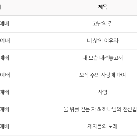
배
제목
부예배
고난의 길
야예배
내 삶의 이유라
부예배
내 모습 내려놓고서
야예배
오직 주의 사랑에 매여
부예배
사명
부예배
물 위를 걷는 자 & 하나님의 전신
부예배
제자들의 노래