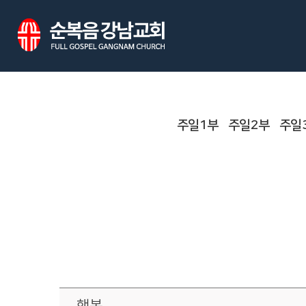
주일1부
주일2부
주일
행복