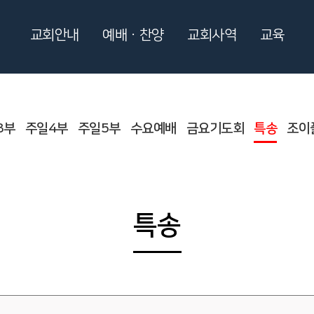
교회안내
예배ㆍ찬양
교회사역
교육
3부
주일4부
주일5부
수요예배
금요기도회
특송
조이
특송