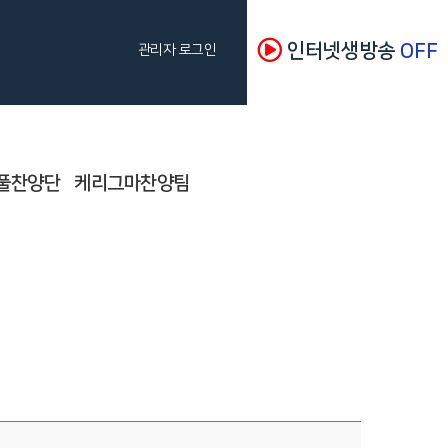
인터넷생방송
OFF
관리자 로그인
풀찬양단
케리그마찬양팀