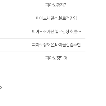
피아노황지민
피아노채길선,첼로정민영
피아노조아란,첼로김상호,클라리넷함재령
피아노정재은,바이올린김수현
피아노정민경