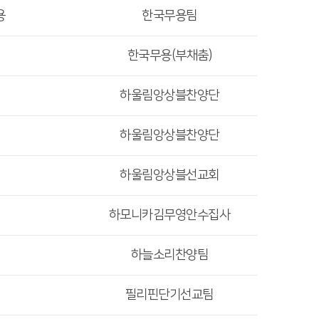
용
한국무용팀
한국무용(부채춤)
하울림앙상블찬양단
하울림앙상블찬양단
하울림앙상블선교회
하모니카김무영안수집사
하늘소리찬양팀
필리핀단기선교팀