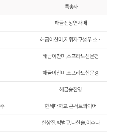
특송자
해금전상연자매
해금이찬미,지휘자구성우,소프라노신문경
해금이찬미,소프라노신문경
해금이찬미,소프라노신문경
해금송찬양
갑주
한세대학교 콘서트콰이어
한상진,박범규,나한솔,이수나