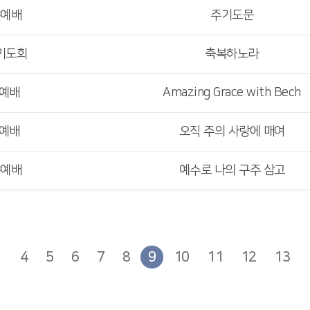
야예배
주기도문
기도회
축복하노라
부예배
Amazing Grace with Bech
부예배
오직 주의 사랑에 매여
야예배
예수로 나의 구주 삼고
4
5
6
7
8
9
10
11
12
13