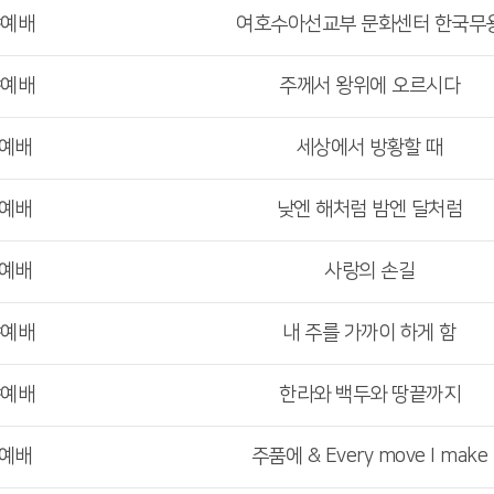
야예배
여호수아선교부 문화센터 한국무
야예배
주께서 왕위에 오르시다
부예배
세상에서 방황할 때
부예배
낮엔 해처럼 밤엔 달처럼
부예배
사랑의 손길
야예배
내 주를 가까이 하게 함
야예배
한라와 백두와 땅끝까지
부예배
주품에 & Every move I make