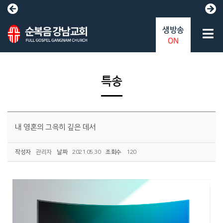
생방송
ON
특송
내 영혼의 그윽히 깊은 데서
작성자
관리자
날짜
2021.05.30
조회수
120