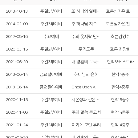
2013-10-13
주일3부예배
또 하나의 열매를 바라시며
호른심가은,트럼본고은경
2014-02-09
주일3부예배
주 하나님 지으신 모든 세계
호른심가은,전병철
2017-08-16
수요예배
주의 옷자락 만지며
호른김영수
2020-03-15
주일2부예배
주기도문
호른 최광희
2021-06-20
주일3부예배
내 영혼의 그윽히 깊은 데서
현악오케스트라
2013-06-14
금요철야예배
하나님의 은혜
현악4중주
2013-06-14
금요철야예배
Once Upon A Dream
현악4중주
2020-11-15
주일2부예배
시온성과 같은 교회
현악 5중주
2020-11-08
주일2부예배
주의 말씀 듣고서
현악 4중주
2021-01-24
주일2부예배
여기에 모인 우리
현악 4중주
2021-05-30
주일2부예배
내 영혼의 그윽히 깊은 데서
현악 4중주