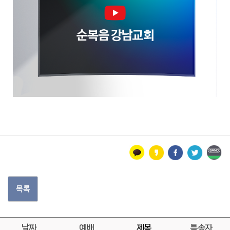
목록
날짜
예배
제목
특송자