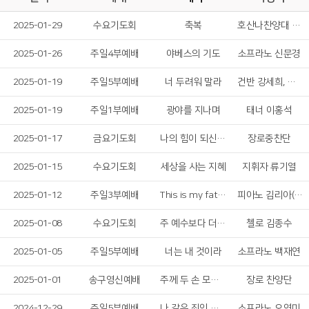
2025-01-29
수요기도회
축복
호산나찬양대 솔리스트
2025-01-26
주일4부예배
야베스의 기도
소프라노 신문경
2025-01-19
주일5부예배
너 두려워 말라
건반 강세희, 기타 홍갈렙
2025-01-19
주일1부예배
광야를 지나며
태너 이홍석
2025-01-17
금요기도회
나의 힘이 되신 여호와
장로중찬단
2025-01-15
수요기도회
세상을 사는 지혜
지휘자 류기열
2025-01-12
주일3부예배
This is my father's world
피아노 김리아(중등부)
2025-01-08
수요기도회
주 예수보다 더 귀한 것은 없네
첼로 김종수
2025-01-05
주일5부예배
너는 내 것이라
소프라노 백재연
2025-01-01
송구영신예배
주께 두 손 모아 비나니
장로 찬양단
2024-12-29
주일5부예배
나 같은 죄인 살리신
소프라노 오연미