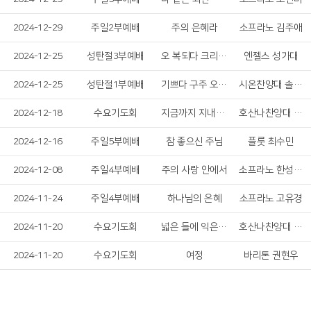
2024-12-29
주일2부예배
주의 은혜라
소프라노 김주애
2024-12-25
성탄절3부예배
오 복되다 크리스마스 외 1곡
엔젤스 성가대
2024-12-25
성탄절1부예배
기쁘다 구주 오셨네
시온찬양대 솔리스트
2024-12-18
수요기도회
지금까지 지내온 것
호산나찬양대 남성 솔리스트
2024-12-16
주일5부예배
참 좋으신 주님
플룻 최수민
2024-12-08
주일4부예배
주의 사랑 안에서
소프라노 한성은, 베이스 김민수
2024-11-24
주일4부예배
하나님의 은혜
소프라노 고유경
2024-11-20
수요기도회
넓은 들에 익은 곡식
호산나찬양대 여성 솔리스트
2024-11-20
수요기도회
여정
바리톤 권현우