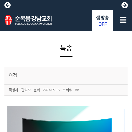
생방송
OFF
특송
여정
작성자
관리자
날짜
2024.09.15
조회수
88