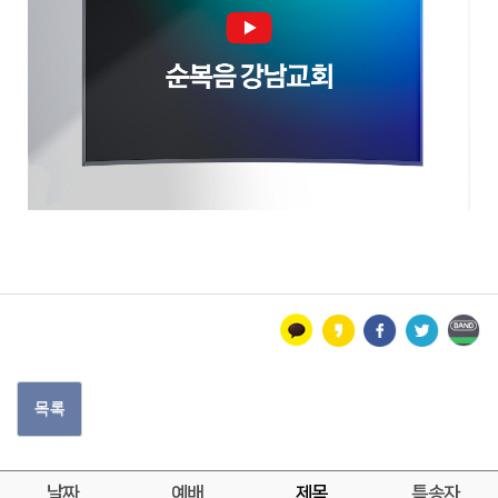
목록
날짜
예배
제목
특송자