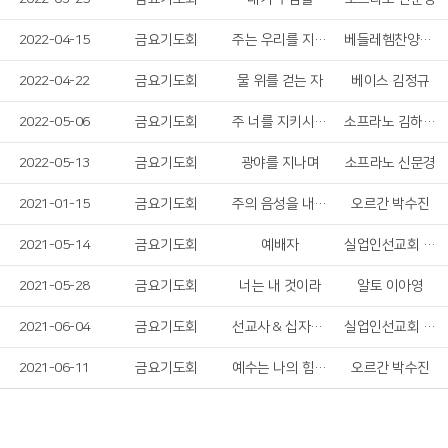
2022-04-15
금요기도회
주는 우리를 지키시네
베들레헴찬양대 오케스트라
2022-04-22
금요기도회
물 위를 걷는 자
베이스 김정규
2022-05-06
금요기도회
주 너를 지키시고 복 주시리니
소프라노 김하나, 엘토 김주애
2022-05-13
금요기도회
광야를 지나며
소프라노 신문경
2021-01-15
금요기도회
주의 음성을 내가 들으니
오르간 박수진
2021-05-14
금요기도회
예배자
실업인선교회 마나하임
2021-05-28
금요기도회
너는 내 것이라
알토 이아영
2021-06-04
금요기도회
선교사 & 십자가를 질 수 있나
실업인선교회 마하나임
2021-06-11
금요기도회
예수는 나의 힘이요
오르간 박수진