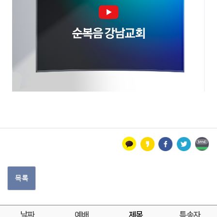
목록
날짜
예배
제목
특송자