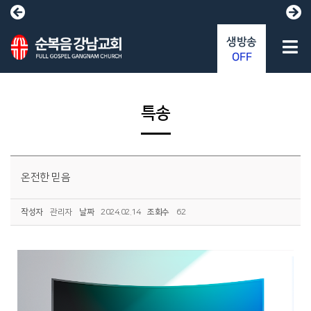
생방송
OFF
특송
온전한 믿음
작성자
관리자
날짜
2024.02.14
조회수
62