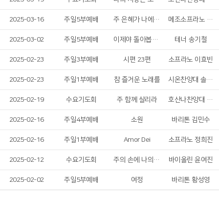
2025-03-16
주일5부예배
주 은혜가 나에게 족하네
메조소프라노 백유리
2025-03-02
주일5부예배
이제야 돌아봅니다
테너 송기철
2025-02-23
주일3부예배
시편 23편
소프라노 이효빈
2025-02-23
주일1부예배
참 즐거운 노래를
시온찬양대 솔리스트중창단
2025-02-19
수요기도회
주 함께 살리라
호산나찬양대 여성 솔리스트
2025-02-16
주일4부예배
소원
바리톤 김민수
2025-02-16
주일1부예배
Amor Dei
소프라노 정희진
2025-02-12
수요기도회
주의 손에 나의 손을 포개고
바이올린 윤여진
2025-02-02
주일5부예배
여정
바리톤 황성영