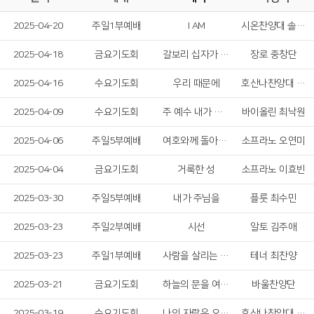
2025-04-20
주일1부예배
I AM
시온찬양대 솔리스트중창단
2025-04-18
금요기도회
갈보리 십자가 & 그날이 도적같이
장로 중창단
2025-04-16
수요기도회
우리 때문에
호산나찬양대 여성 솔리스트
2025-04-09
수요기도회
주 예수 내가 알기 전 & 주는 나의 참 친구
바이올린 최낙원
2025-04-06
주일5부예배
여호와께 돌아가자
소프라노 오연미
2025-04-04
금요기도회
거룩한 성
소프라노 이효빈
2025-03-30
주일5부예배
내가 주님을
플룻 최수민
2025-03-23
주일2부예배
시선
알토 김주애
2025-03-23
주일1부예배
사람을 살리는 어부
테너 최찬양
2025-03-21
금요기도회
하늘의 문을 여소서
바울찬양단
2025-03-19
수요기도회
나의 자랑은 오직 십자가
호산나찬양대 남성 솔리스트