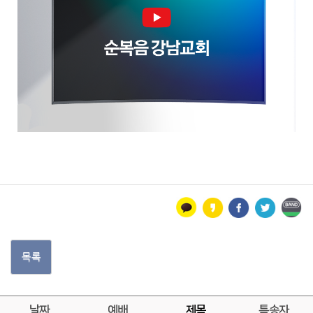
목록
날짜
예배
제목
특송자