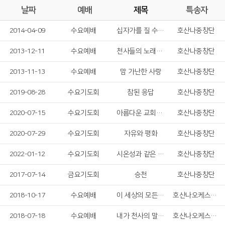
날짜
예배
제목
특송자
2014-04-09
수요예배
십자가를 질 수 있나
호산나중창단
2013-12-11
수요예배
천사들의 노래가 & 천사 찬송하기를
호산나중창단
2013-11-13
수요예배
맘 가난한 사랑
호산나중창단
2019-08-28
수요기도회
참된 응답
호산나중창단
2020-07-15
수요기도회
아름다운 교회되게 하소서
호산나중창단
2020-07-29
수요기도회
자유와 평화
호산나중창단
2022-01-12
수요기도회
시온성과 같은 교회
호산나중창단
2017-07-14
금요기도회
승천
호산나중창단
2018-10-17
수요예배
이 세상의 모든 죄를
호산나오케스트라
2018-07-18
수요예배
내가 천사의 말 한다 해도
호산나오케스트라