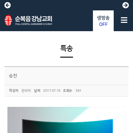
생방송
OFF
특송
승천
작성자
관리자
날짜
2017.07.16
조회수
381