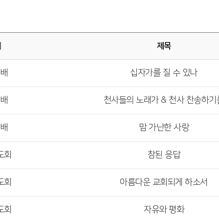
배
제목
예배
십자가를 질 수 있나
예배
천사들의 노래가 & 천사 찬송하기
예배
맘 가난한 사랑
도회
참된 응답
도회
아름다운 교회되게 하소서
도회
자유와 평화