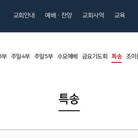
교회안내
예배ㆍ찬양
교회사역
교육
3부
주일4부
주일5부
수요예배
금요기도회
특송
조이
특송