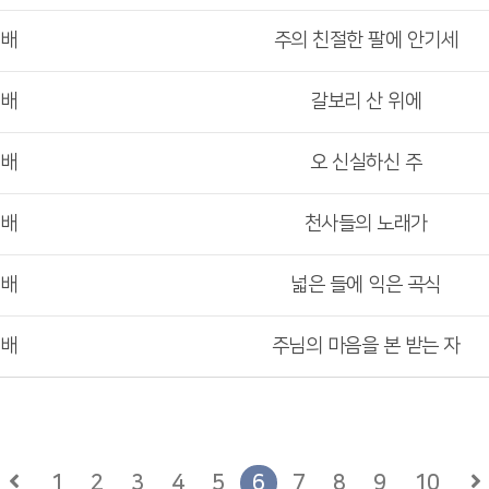
예배
주의 친절한 팔에 안기세
예배
갈보리 산 위에
예배
오 신실하신 주
예배
천사들의 노래가
예배
넓은 들에 익은 곡식
예배
주님의 마음을 본 받는 자
1
2
3
4
5
6
7
8
9
10