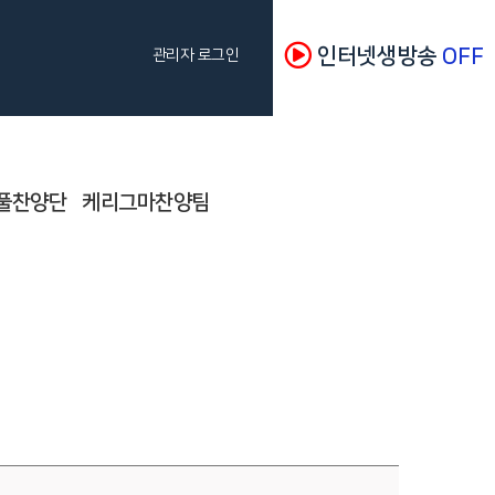
인터넷생방송
OFF
관리자 로그인
풀찬양단
케리그마찬양팀