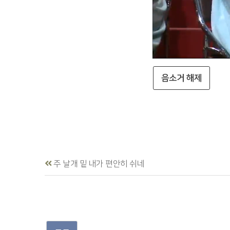
음소거 해제
주 날개 밑 내가 편안히 쉬네