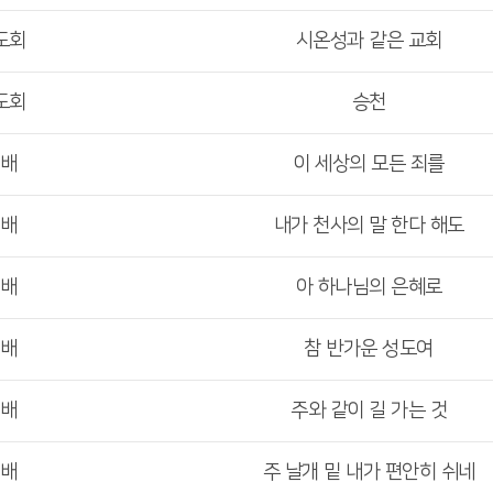
도회
시온성과 같은 교회
도회
승천
예배
이 세상의 모든 죄를
예배
내가 천사의 말 한다 해도
예배
아 하나님의 은혜로
예배
참 반가운 성도여
예배
주와 같이 길 가는 것
예배
주 날개 밑 내가 편안히 쉬네