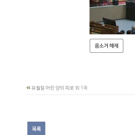
음소거 해제
유월절 어린 양의 피로 외 1곡
목록