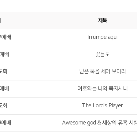
배
제목
3부예배
Irrumpe aqui
부예배
꽃들도
도회
받은 복을 세어 보아라
부예배
여호와는 나의 목자시니
도회
The Lord's Player
3부예배
Awesome god & 세상의 유혹 시