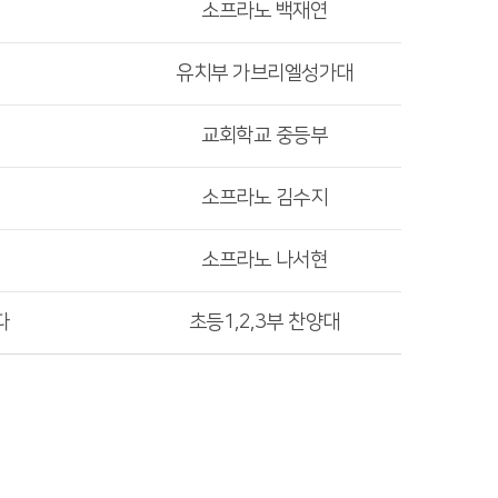
소프라노 백재연
유치부 가브리엘성가대
교회학교 중등부
소프라노 김수지
소프라노 나서현
다
초등1,2,3부 찬양대