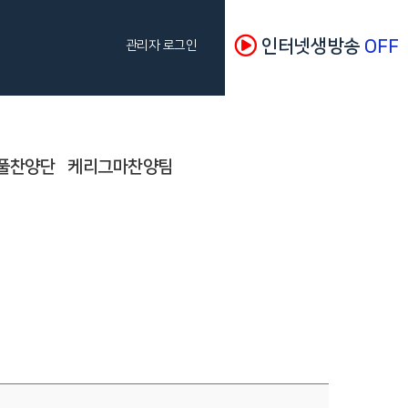
인터넷생방송
OFF
관리자 로그인
풀찬양단
케리그마찬양팀