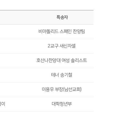
특송자
비야돌리드 스페인 찬양팀
2교구 새신자셀
호산나찬양대 여성 솔리스트
테너 송기철
이용우 부장(남선교회)
험이
대학청년부