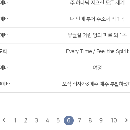
부예배
주 하나님 지으신 모든 세계
부예배
내 안에 부어 주소서 외 1곡
부예배
유월절 어린 양의 피로 외 1곡
도회
Every Time / Feel the Spirit
부예배
여정
3부예배
오직 십자가&예수 예수 부활하셨
1
2
3
4
5
6
7
8
9
10