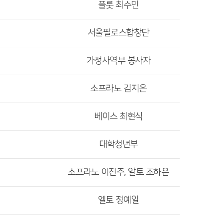
플룻 최수민
서울필로스합창단
가정사역부 봉사자
소프라노 김지은
베이스 최현식
대학청년부
소프라노 이진주, 알토 조하은
엘토 정예일