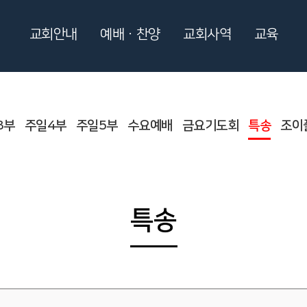
교회안내
예배ㆍ찬양
교회사역
교육
3부
주일4부
주일5부
수요예배
금요기도회
특송
조이
특송