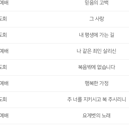
부예배
믿음의 고백
도회
그 사랑
도회
내 평생에 가는 길
부예배
나 같은 죄인 살리신
도회
복음밖에 없습니다
부예배
행복한 가정
도회
주 너를 지키시고 복 주시리니
부예배
요게벳의 노래