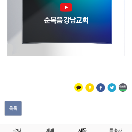
목록
날짜
예배
제목
특송자