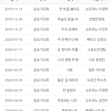
2019-12-13
금요기도회
천 번을 불러도
소프라노 이정현
2019-12-20
금요기도회
하늘의 문을 여소서
연합찬양대
2019-12-27
금요기도회
주의 은혜라
소프라노 이진주
2020-01-10
금요기도회
주 은혜가 나에게 족하네
베이스 김정규
2020-01-17
금요기도회
온 땅이여 주를 찬양 & 쉐마 이스라엘
스퓨도찬양팀
2020-01-24
금요기도회
나의 생명 주께 드리니
시온 중창단
2020-02-07
금요기도회
사명
알토 이아영
2020-03-20
금요기도회
옳은 길 따르라 의의 길을
오르간 박수진
2020-03-27
금요기도회
한 달란트
소프라노 이정현
2020-04-03
금요기도회
여호와는 나의 목자시니
소프라노 김연수
2020-04-10
금요기도회
축복하노라
플릇티스트 반진아