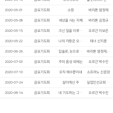
2020-05-01
금요기도회
소원
바리톤 염정제
2020-05-08
금요기도회
세상을 사는 지혜
바리톤 김정규
2020-05-15
금요기도회
크신 일을 이루신 하나님께
오르간 이보은
2020-05-22
금요기도회
나의 자랑은 오직 십자가
테너 신지훈
2020-06-26
금요기도회
입술로, 눈으로, 마음으로
바리톤 염정제, 소프라노 이정현
2020-07-03
금요기도회
주의 음성 외에는
오르간 박수진
2020-07-10
금요기도회
오직 예수뿐이네
소프라노 신문경
2020-07-24
금요기도회
살아계신 주
실업인선교회 회원
2020-08-14
금요기도회
내 기도하는 그 시간
오르간 박수진