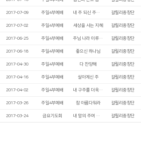
2017-07-09
주일4부예배
내 주 되신 주를 참사랑하고
갈릴리중창단
2017-07-02
주일4부예배
세상을 사는 지혜
갈릴리중창단
2017-06-25
주일4부예배
주님 나라 이루게 하소서
갈릴리중창단
2017-06-18
주일4부예배
좋으신 하나님
갈릴리중창단
2017-04-30
주일4부예배
다 찬양해
갈릴리중창단
2017-04-16
주일4부예배
살아계신 주
갈릴리중창단
2017-04-02
주일4부예배
내 구주를 더욱 사랑
갈릴리중창단
2017-03-26
주일4부예배
참 아름다워라
갈릴리중창단
2017-03-24
금요기도회
내 맘의 주여 소망 되소서
갈릴리중창단