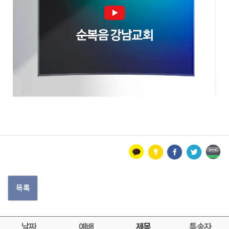
목록
날짜
예배
제목
특송자