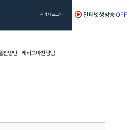
인터넷생방송
OFF
관리자 로그인
풀찬양단
케리그마찬양팀