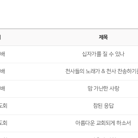
배
제목
예배
십자가를 질 수 있나
예배
천사들의 노래가 & 천사 찬송하기
예배
맘 가난한 사랑
도회
참된 응답
도회
아름다운 교회되게 하소서