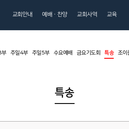
교회안내
예배ㆍ찬양
교회사역
교육
3부
주일4부
주일5부
수요예배
금요기도회
특송
조이
특송