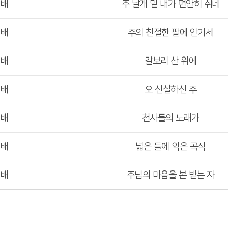
예배
주 날개 밑 내가 편안히 쉬네
예배
주의 친절한 팔에 안기세
예배
갈보리 산 위에
예배
오 신실하신 주
예배
천사들의 노래가
예배
넓은 들에 익은 곡식
예배
주님의 마음을 본 받는 자