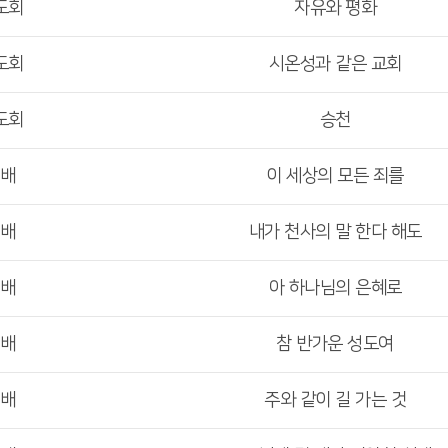
도회
자유와 평화
도회
시온성과 같은 교회
도회
승천
예배
이 세상의 모든 죄를
예배
내가 천사의 말 한다 해도
예배
아 하나님의 은혜로
예배
참 반가운 성도여
예배
주와 같이 길 가는 것