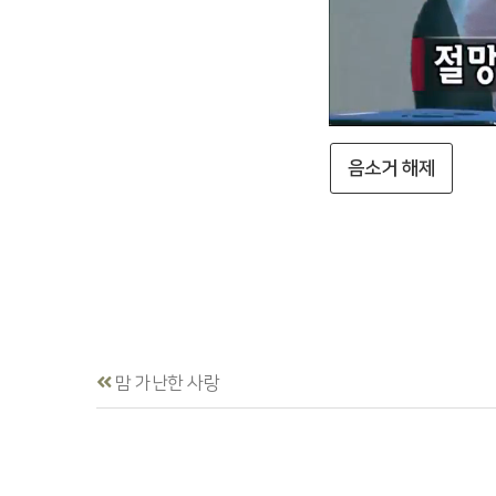
음소거 해제
맘 가난한 사랑