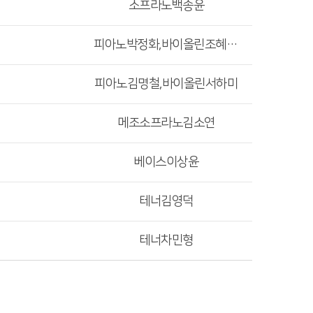
소프라노백송윤
피아노박정화,바이올린조혜수,첼로정민영
피아노김명철,바이올린서하미
메조소프라노김소연
베이스이상윤
테너김영덕
테너차민형