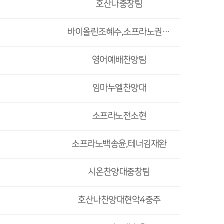
호산나중창팀
바이올린조혜수,소프라노권혜원
영어예배찬양팀
임마누엘찬양대
소프라노전소현
소프라노백송윤,테너김재완
시온찬양대중창팀
호산나찬양대현악4중주