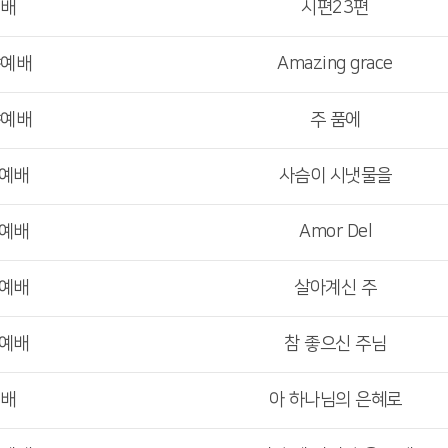
예배
시편23편
야예배
Amazing grace
야예배
주 품에
부예배
사슴이 시냇물을
부예배
Amor Del
부예배
살아계신 주
부예배
참 좋으신 주님
예배
아 하나님의 은혜로