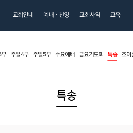
교회안내
예배ㆍ찬양
교회사역
교육
3부
주일4부
주일5부
수요예배
금요기도회
특송
조이
특송