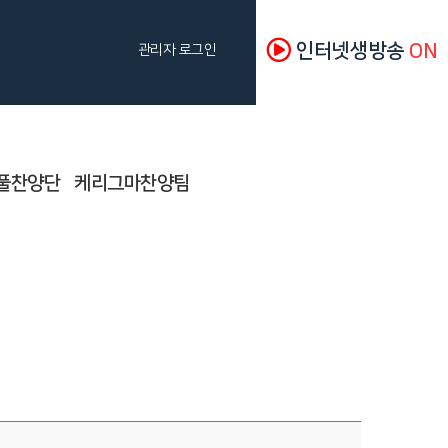
인터넷생방송
ON
관리자 로그인
풀찬양단
케리그마찬양팀