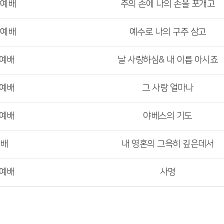
야예배
주의 손에 나의 손을 포개고
야예배
예수로 나의 구주 삼고
부예배
날 사랑하심& 내 이름 아시죠
부예배
그 사랑 얼마나
부예배
야베스의 기도
예배
내 영혼의 그윽히 깊은데서
부예배
사명