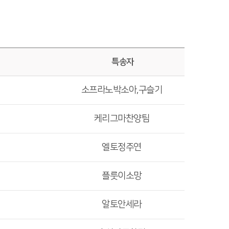
특송자
소프라노박소아,구슬기
케리그마찬양팀
엘토정주연
플룻이소망
알토안세라