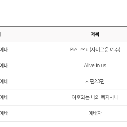
배
제목
부예배
Pie Jesu (자비로운 예수)
부예배
Alive in us
부예배
시편23편
부예배
여호와는 나의 목자시니
부예배
예배자