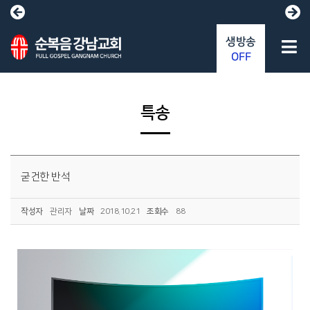
생방송
OFF
특송
굳건한 반석
작성자
관리자
날짜
2018.10.21
조회수
88