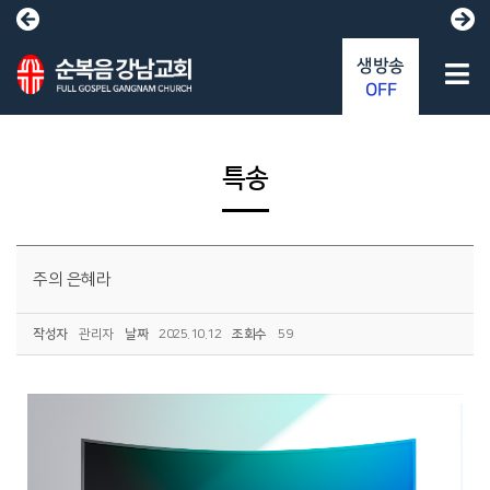
생방송
OFF
특송
주의 은혜라
작성자
관리자
날짜
2025.10.12
조회수
59