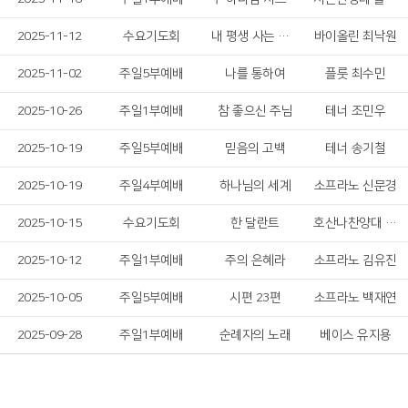
2025-11-12
수요기도회
내 평생 사는 동안
바이올린 최낙원
2025-11-02
주일5부예배
나를 통하여
플룻 최수민
2025-10-26
주일1부예배
참 좋으신 주님
테너 조민우
2025-10-19
주일5부예배
믿음의 고백
테너 송기철
2025-10-19
주일4부예배
하나님의 세계
소프라노 신문경
2025-10-15
수요기도회
한 달란트
호산나찬양대 여성 솔리스트
2025-10-12
주일1부예배
주의 은혜라
소프라노 김유진
2025-10-05
주일5부예배
시편 23편
소프라노 백재연
2025-09-28
주일1부예배
순례자의 노래
베이스 유지용