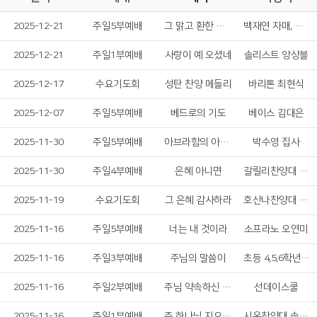
2025-12-21
주일5부예배
그 맑고 환한 밤중에
백재연 자매, 하영민 형제
2025-12-21
주일1부예배
사랑이 예 오셨네
솔리스트 앙상블
2025-12-17
수요기도회
성탄 찬양 메들리
바리톤 최현식
2025-12-07
주일5부예배
베드로의 기도
베이스 김대은
2025-11-30
주일5부예배
아브라함의 아내 사라
박수영 집사
2025-11-30
주일4부예배
은혜 아니면
갈릴리찬양대 솔리스트
2025-11-19
수요기도회
그 은혜 감사하라
호산나찬양대 솔리스트
2025-11-16
주일5부예배
너는 내 것이라
소프라노 오연미
2025-11-16
주일3부예배
주님의 말씀이
초등 4,5,6학년 합창단
2025-11-16
주일2부예배
주님 약속하신 말씀 위에서
선데이스쿨
2025-11-16
주일1부예배
주 하나님 지으신 모든 세계
시온찬양대 솔리스트중창단