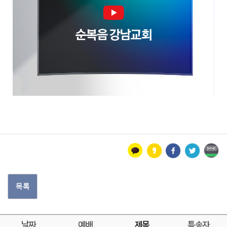
목록
날짜
예배
제목
특송자