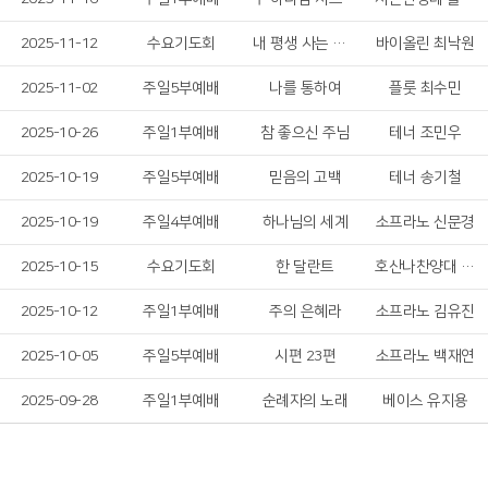
2025-11-12
수요기도회
내 평생 사는 동안
바이올린 최낙원
2025-11-02
주일5부예배
나를 통하여
플룻 최수민
2025-10-26
주일1부예배
참 좋으신 주님
테너 조민우
2025-10-19
주일5부예배
믿음의 고백
테너 송기철
2025-10-19
주일4부예배
하나님의 세계
소프라노 신문경
2025-10-15
수요기도회
한 달란트
호산나찬양대 여성 솔리스트
2025-10-12
주일1부예배
주의 은혜라
소프라노 김유진
2025-10-05
주일5부예배
시편 23편
소프라노 백재연
2025-09-28
주일1부예배
순례자의 노래
베이스 유지용