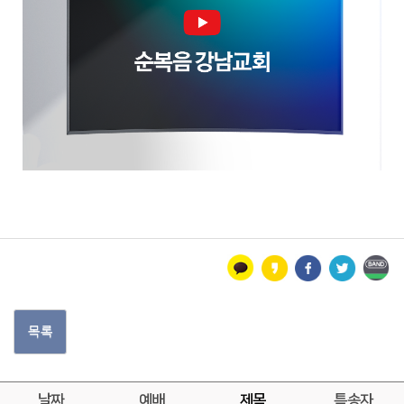
목록
날짜
예배
제목
특송자