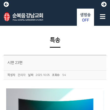
생방송
OFF
특송
시편 23편
작성자
관리자
날짜
2025.10.05
조회수
54