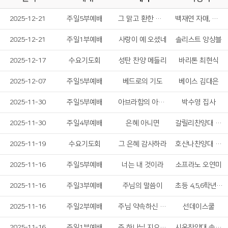
2025-12-21
주일5부예배
그 맑고 환한 밤중에
백재연 자매, 하영민 형제
2025-12-21
주일1부예배
사랑이 예 오셨네
솔리스트 앙상블
2025-12-17
수요기도회
성탄 찬양 메들리
바리톤 최현식
2025-12-07
주일5부예배
베드로의 기도
베이스 김대은
2025-11-30
주일5부예배
아브라함의 아내 사라
박수영 집사
2025-11-30
주일4부예배
은혜 아니면
갈릴리찬양대 솔리스트
2025-11-19
수요기도회
그 은혜 감사하라
호산나찬양대 솔리스트
2025-11-16
주일5부예배
너는 내 것이라
소프라노 오연미
2025-11-16
주일3부예배
주님의 말씀이
초등 4,5,6학년 합창단
2025-11-16
주일2부예배
주님 약속하신 말씀 위에서
선데이스쿨
2025-11-16
주일1부예배
주 하나님 지으신 모든 세계
시온찬양대 솔리스트중창단