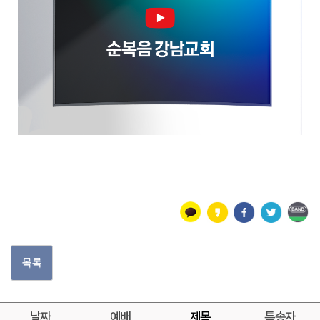
목록
날짜
예배
제목
특송자