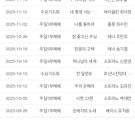
2025-11-12
수요기도회
내 평생 사는 동안
바이올린 최낙원
2025-11-02
주일5부예배
나를 통하여
플룻 최수민
2025-10-26
주일1부예배
참 좋으신 주님
테너 조민우
2025-10-19
주일5부예배
믿음의 고백
테너 송기철
2025-10-19
주일4부예배
하나님의 세계
소프라노 신문경
2025-10-15
수요기도회
한 달란트
호산나찬양대 여성 솔리스트
2025-10-12
주일1부예배
주의 은혜라
소프라노 김유진
2025-10-05
주일5부예배
시편 23편
소프라노 백재연
2025-09-28
주일1부예배
순례자의 노래
베이스 유지용