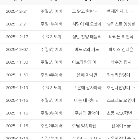
2025-12-21
주일5부예배
그 맑고 환한 밤중에
백재연 자매, 하영민 형제
2025-12-21
주일1부예배
사랑이 예 오셨네
솔리스트 앙상블
2025-12-17
수요기도회
성탄 찬양 메들리
바리톤 최현식
2025-12-07
주일5부예배
베드로의 기도
베이스 김대은
2025-11-30
주일5부예배
아브라함의 아내 사라
박수영 집사
2025-11-30
주일4부예배
은혜 아니면
갈릴리찬양대 솔리스트
2025-11-19
수요기도회
그 은혜 감사하라
호산나찬양대 솔리스트
2025-11-16
주일5부예배
너는 내 것이라
소프라노 오연미
2025-11-16
주일3부예배
주님의 말씀이
초등 4,5,6학년 합창단
2025-11-16
주일2부예배
주님 약속하신 말씀 위에서
선데이스쿨
2025-11-16
주일1부예배
주 하나님 지으신 모든 세계
시온찬양대 솔리스트중창단