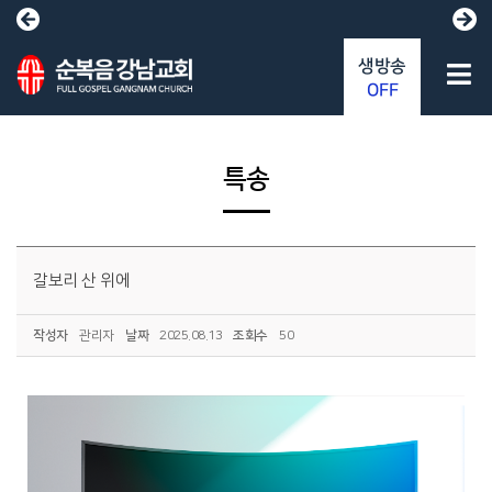
생방송
OFF
특송
갈보리 산 위에
작성자
관리자
날짜
2025.08.13
조회수
50