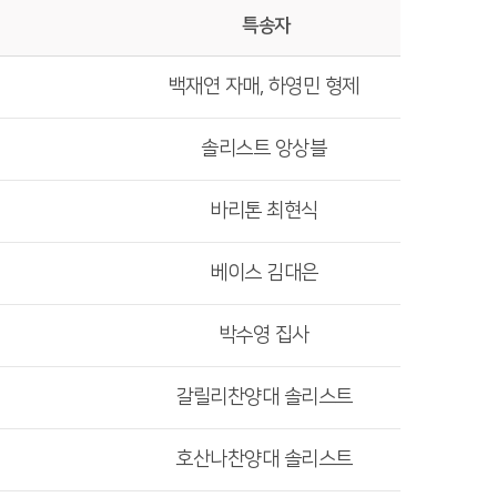
특송자
백재연 자매, 하영민 형제
솔리스트 앙상블
바리톤 최현식
베이스 김대은
박수영 집사
갈릴리찬양대 솔리스트
호산나찬양대 솔리스트