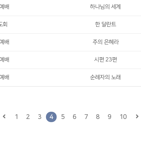
부예배
하나님의 세계
도회
한 달란트
부예배
주의 은혜라
부예배
시편 23편
부예배
순례자의 노래
1
2
3
4
5
6
7
8
9
10