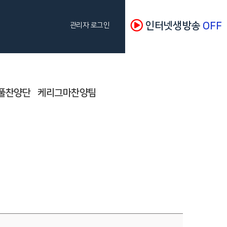
인터넷생방송
OFF
관리자 로그인
풀찬양단
케리그마찬양팀