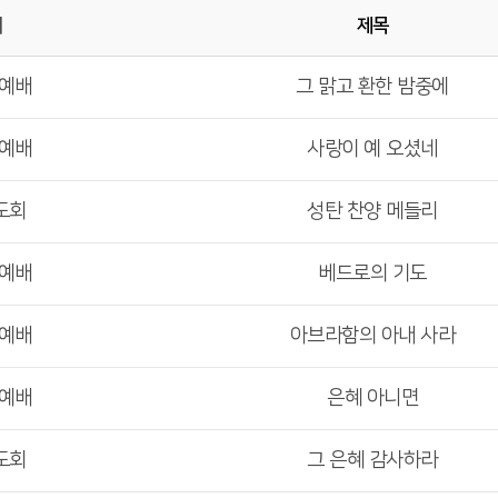
배
제목
부예배
그 맑고 환한 밤중에
부예배
사랑이 예 오셨네
도회
성탄 찬양 메들리
부예배
베드로의 기도
부예배
아브라함의 아내 사라
부예배
은혜 아니면
도회
그 은혜 감사하라