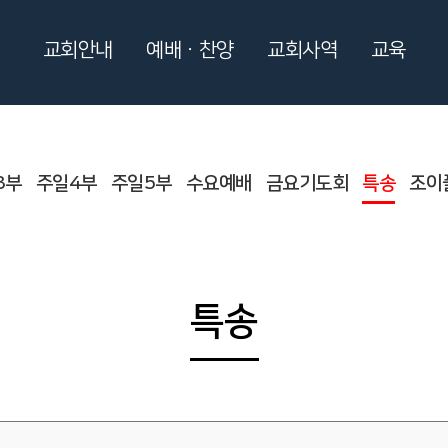
교회안내
예배ㆍ찬양
교회사역
교육
3부
주일4부
주일5부
수요예배
금요기도회
특송
조이
특송