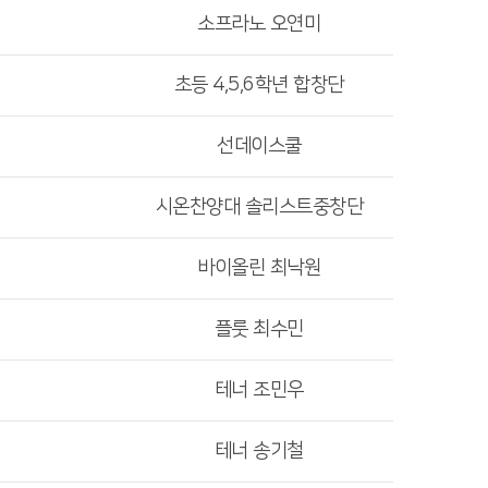
소프라노 오연미
초등 4,5,6학년 합창단
선데이스쿨
시온찬양대 솔리스트중창단
바이올린 최낙원
플룻 최수민
테너 조민우
테너 송기철