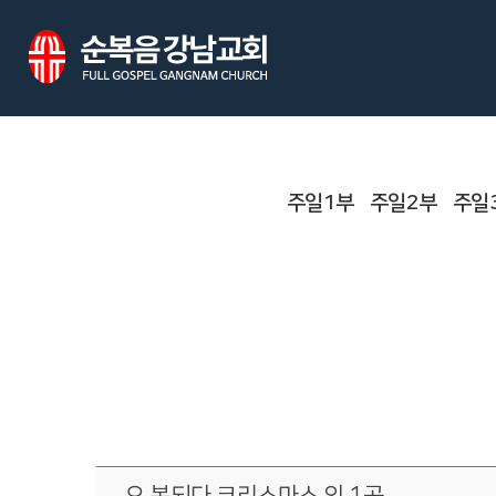
주일1부
주일2부
주일
오 복되다 크리스마스 외 1곡