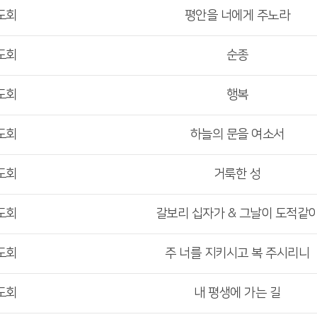
도회
평안을 너에게 주노라
도회
순종
도회
행복
도회
하늘의 문을 여소서
도회
거룩한 성
도회
갈보리 십자가 & 그날이 도적같
도회
주 너를 지키시고 복 주시리니
도회
내 평생에 가는 길