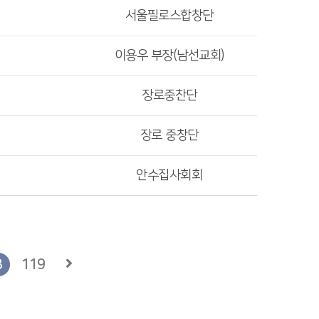
서울필로스합창단
이용우 부장(남선교회)
장로중찬단
장로 중창단
안수집사회회
8
119