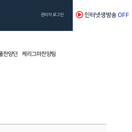
인터넷생방송
OFF
관리자 로그인
풀찬양단
케리그마찬양팀