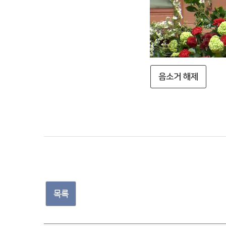
음소거 해제
목록