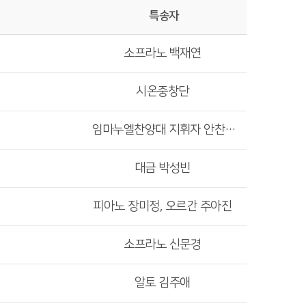
특송자
소프라노 백재연
시온중창단
임마누엘찬양대 지휘자 안찬우, 소프라노 백재연
대금 박성빈
피아노 장미정, 오르간 주아진
소프라노 신문경
알토 김주애