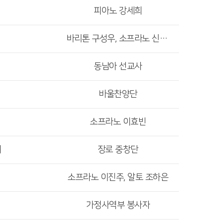
피아노 강세희
바리톤 구성우, 소프라노 신문경
동남아 선교사
바울찬양단
소프라노 이효빈
이
장로 중창단
소프라노 이진주, 알토 조하은
가정사역부 봉사자