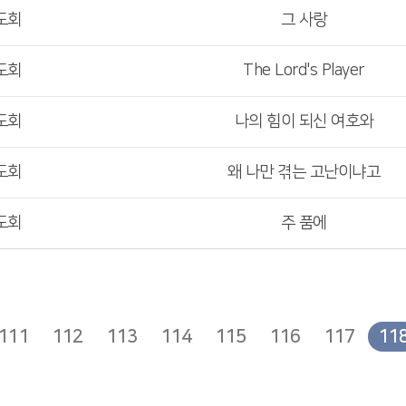
도회
그 사랑
도회
The Lord's Player
도회
나의 힘이 되신 여호와
도회
왜 나만 겪는 고난이냐고
도회
주 품에
111
112
113
114
115
116
117
11