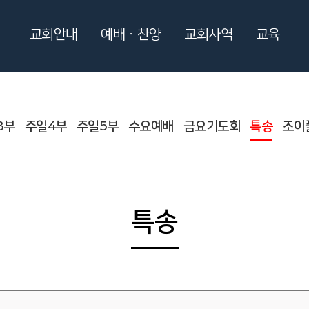
교회안내
예배ㆍ찬양
교회사역
교육
3부
주일4부
주일5부
수요예배
금요기도회
특송
조이
특송