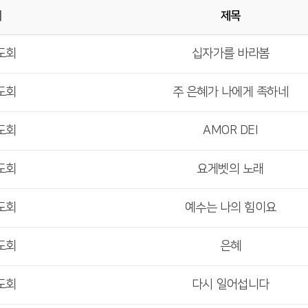
배
제목
도회
십자가를 바라봄
도회
주 은혜가 나에게 족하네
도회
AMOR DEI
도회
요게벳의 노래
도회
예수는 나의 힘이요
도회
은혜
도회
다시 일어섭니다