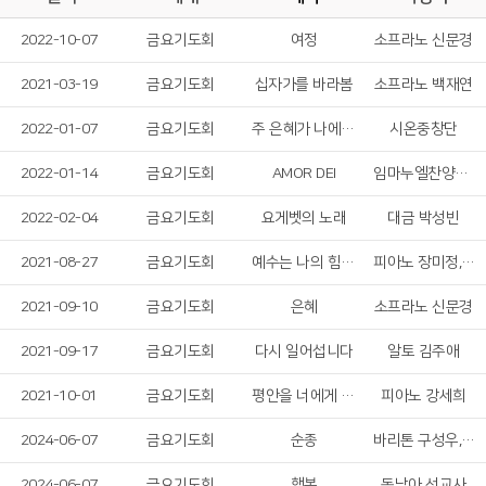
2022-10-07
금요기도회
여정
소프라노 신문경
2021-03-19
금요기도회
십자가를 바라봄
소프라노 백재연
2022-01-07
금요기도회
주 은혜가 나에게 족하네
시온중창단
2022-01-14
금요기도회
AMOR DEI
임마누엘찬양대 지휘자 안찬우, 소프라노 백재연
2022-02-04
금요기도회
요게벳의 노래
대금 박성빈
2021-08-27
금요기도회
예수는 나의 힘이요
피아노 장미정, 오르간 주아진
2021-09-10
금요기도회
은혜
소프라노 신문경
2021-09-17
금요기도회
다시 일어섭니다
알토 김주애
2021-10-01
금요기도회
평안을 너에게 주노라
피아노 강세희
2024-06-07
금요기도회
순종
바리톤 구성우, 소프라노 신문경
2024-06-07
금요기도회
행복
동남아 선교사