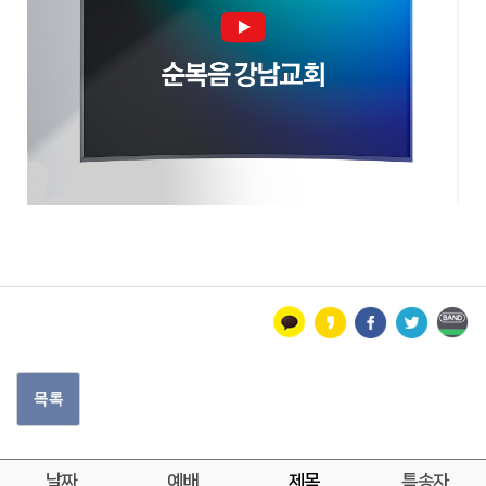
목록
날짜
예배
제목
특송자