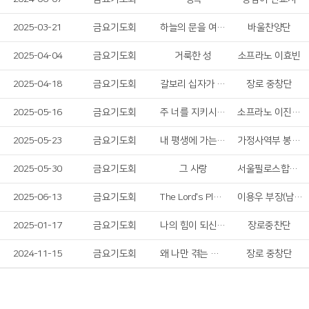
2025-03-21
금요기도회
하늘의 문을 여소서
바울찬양단
2025-04-04
금요기도회
거룩한 성
소프라노 이효빈
2025-04-18
금요기도회
갈보리 십자가 & 그날이 도적같이
장로 중창단
2025-05-16
금요기도회
주 너를 지키시고 복 주시리니
소프라노 이진주, 알토 조하은
2025-05-23
금요기도회
내 평생에 가는 길
가정사역부 봉사자
2025-05-30
금요기도회
그 사랑
서울필로스합창단
2025-06-13
금요기도회
The Lord's Player
이용우 부장(남선교회)
2025-01-17
금요기도회
나의 힘이 되신 여호와
장로중찬단
2024-11-15
금요기도회
왜 나만 겪는 고난이냐고
장로 중창단