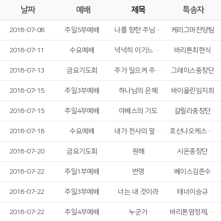
날짜
예배
제목
특송자
2018-07-08
주일5부예배
나를 향한 주님의 사랑
케리그마찬양팀
2018-07-11
수요예배
넉넉히 이기느니라
바리톤최현식
2018-07-13
금요기도회
주가 일으켜 주신다
그레이스중창단
2018-07-15
주일3부예배
하나님의 은혜
바이올린임지희
2018-07-15
주일4부예배
야베스의 기도
갈릴리중창단
2018-07-18
수요예배
내가 천사의 말 한다 해도
호산나오케스트라
2018-07-20
금요기도회
원해
시온중창단
2018-07-22
주일1부예배
변명
베이스김준수
2018-07-22
주일3부예배
너는 내 것이라
테너이승규
2018-07-22
주일4부예배
누군가
바리톤염정제,소프라노김연진