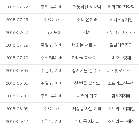
2018-07-22
주일5부예배
전능하신 하나님
케리그마찬양팀
2018-07-25
수요예배
주의 은혜라
베이스유재언
2018-07-27
금요기도회
겸손
강남3교구지ㆍ구역장
2018-07-29
주일4부예배
너희는 서로 사랑하라
갈릴리중창단
2018-07-29
주일5부예배
하나님 아버지의 마음
박호준형제
2018-08-05
주일3부예배
십자가를 질 수 있나
나사렛오케스트라
2018-08-05
주일4부예배
천 번을 불러도
소프라노신문경
2018-08-05
주일5부예배
시련이 와도
김혜지자매
2018-08-08
수요예배
세상을 사는 지혜
소프라노이채현
2018-08-12
주일1부예배
주 너를 지키리
소프라노조혜경