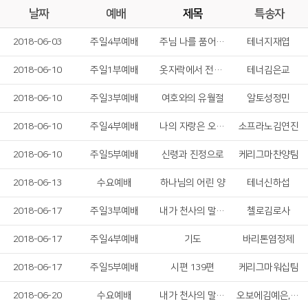
날짜
예배
제목
특송자
2018-06-03
주일4부예배
주님 나를 품어 주시네
테너지재엽
2018-06-10
주일1부예배
옷자락에서 전해지는 사랑
테너김은교
2018-06-10
주일3부예배
여호와의 유월절
알토성정민
2018-06-10
주일4부예배
나의 자랑은 오직 십자가
소프라노김연진
2018-06-10
주일5부예배
신령과 진정으로
케리그마찬양팀
2018-06-13
수요예배
하나님의 어린 양
테너신하섭
2018-06-17
주일3부예배
내가 천사의 말 한다 해도
첼로김로사
2018-06-17
주일4부예배
기도
바리톤염정제
2018-06-17
주일5부예배
시편 139편
케리그마워십팀
2018-06-20
수요예배
내가 천사의 말 한다 해도
오보에김예은,플릇정보나