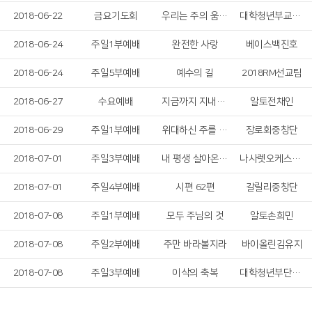
2018-06-22
금요기도회
우리는 주의 움직이는 교회
대학청년부교역자&리더일동
2018-06-24
주일1부예배
완전한 사랑
베이스백진호
2018-06-24
주일5부예배
예수의 길
2018RM선교팀
2018-06-27
수요예배
지금까지 지내온 것
알토전채인
2018-06-29
주일1부예배
위대하신 주를 찬양
장로회중창단
2018-07-01
주일3부예배
내 평생 살아온 길
나사렛오케스트라
2018-07-01
주일4부예배
시편 62편
갈릴리중창단
2018-07-08
주일1부예배
모두 주님의 것
알토손희민
2018-07-08
주일2부예배
주만 바라볼지라
바이올린김유지
2018-07-08
주일3부예배
이삭의 축복
대학청년부단기선교팀