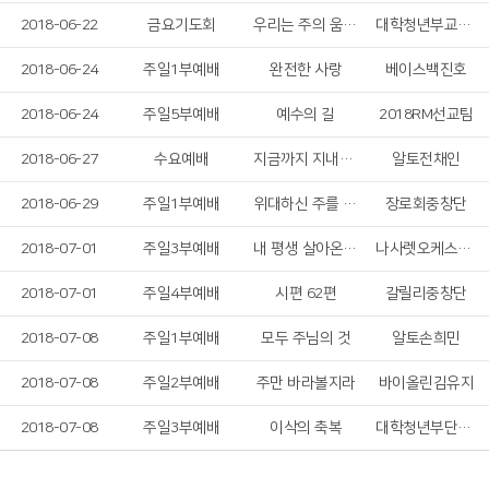
2018-06-22
금요기도회
우리는 주의 움직이는 교회
대학청년부교역자&리더일동
2018-06-24
주일1부예배
완전한 사랑
베이스백진호
2018-06-24
주일5부예배
예수의 길
2018RM선교팀
2018-06-27
수요예배
지금까지 지내온 것
알토전채인
2018-06-29
주일1부예배
위대하신 주를 찬양
장로회중창단
2018-07-01
주일3부예배
내 평생 살아온 길
나사렛오케스트라
2018-07-01
주일4부예배
시편 62편
갈릴리중창단
2018-07-08
주일1부예배
모두 주님의 것
알토손희민
2018-07-08
주일2부예배
주만 바라볼지라
바이올린김유지
2018-07-08
주일3부예배
이삭의 축복
대학청년부단기선교팀