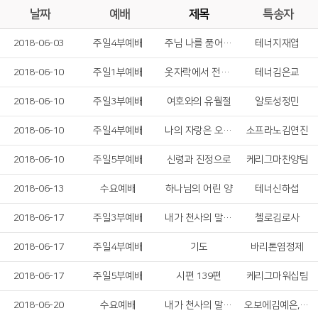
날짜
예배
제목
특송자
2018-06-03
주일4부예배
주님 나를 품어 주시네
테너지재엽
2018-06-10
주일1부예배
옷자락에서 전해지는 사랑
테너김은교
2018-06-10
주일3부예배
여호와의 유월절
알토성정민
2018-06-10
주일4부예배
나의 자랑은 오직 십자가
소프라노김연진
2018-06-10
주일5부예배
신령과 진정으로
케리그마찬양팀
2018-06-13
수요예배
하나님의 어린 양
테너신하섭
2018-06-17
주일3부예배
내가 천사의 말 한다 해도
첼로김로사
2018-06-17
주일4부예배
기도
바리톤염정제
2018-06-17
주일5부예배
시편 139편
케리그마워십팀
2018-06-20
수요예배
내가 천사의 말 한다 해도
오보에김예은,플릇정보나