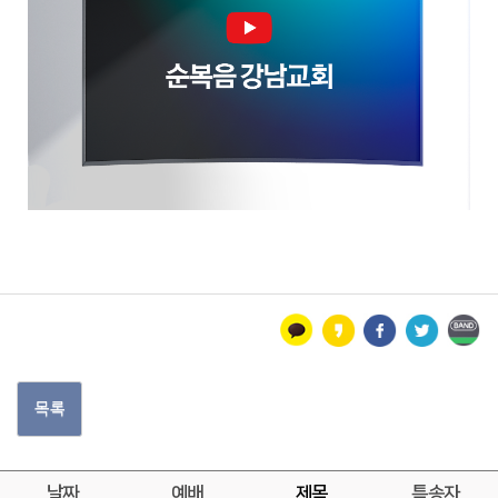
목록
날짜
예배
제목
특송자