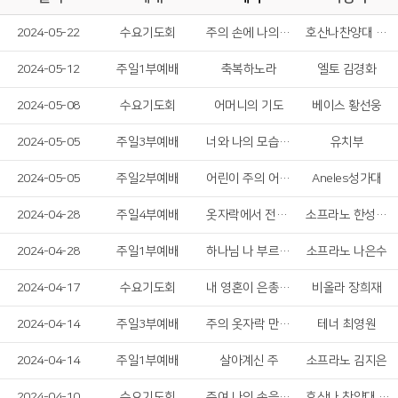
2024-05-22
수요기도회
주의 손에 나의 손을 포개고
호산나찬양대 여성 솔리스트중창단
2024-05-12
주일1부예배
축복하노라
엘토 김경화
2024-05-08
수요기도회
어머니의 기도
베이스 황선웅
2024-05-05
주일3부예배
너와 나의 모습이 예수님 닮아
유치부
2024-05-05
주일2부예배
어린이 주의 어린이
Aneles성가대
2024-04-28
주일4부예배
옷자락에서 전해지는 사랑
소프라노 한성은, 베이스 김민수
2024-04-28
주일1부예배
하나님 나 부르실 때
소프라노 나은수
2024-04-17
수요기도회
내 영혼이 은총 입어
비올라 장희재
2024-04-14
주일3부예배
주의 옷자락 만지며
테너 최영원
2024-04-14
주일1부예배
살아계신 주
소프라노 김지은
2024-04-10
수요기도회
주여 나의 손을 놓지 마소서
호산나 찬양대 여성 솔리스트