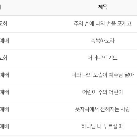
배
제목
도회
주의 손에 나의 손을 포개고
부예배
축복하노라
도회
어머니의 기도
부예배
너와 나의 모습이 예수님 닮아
부예배
어린이 주의 어린이
부예배
옷자락에서 전해지는 사랑
부예배
하나님 나 부르실 때