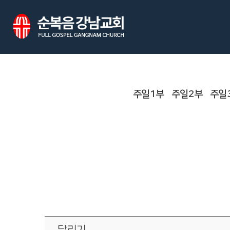
주일1부
주일2부
주일
달리기