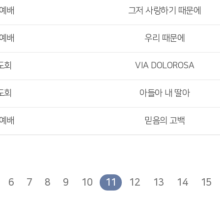
부예배
그저 사랑하기 때문에
부예배
우리 때문에
도회
VIA DOLOROSA
도회
아들아 내 딸아
부예배
믿음의 고백
6
7
8
9
10
11
12
13
14
15