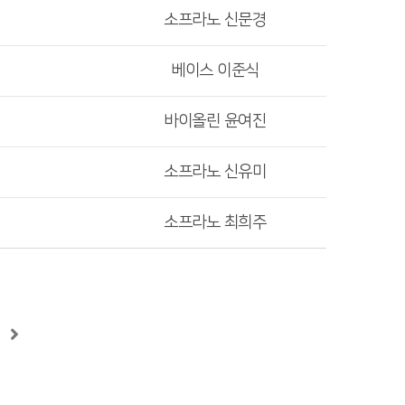
소프라노 신문경
베이스 이준식
바이올린 윤여진
소프라노 신유미
소프라노 최희주