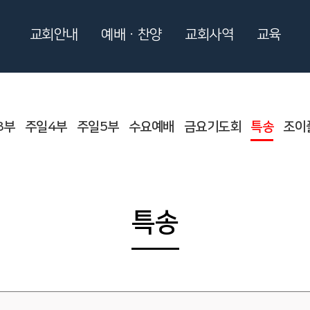
교회안내
예배ㆍ찬양
교회사역
교육
3부
주일4부
주일5부
수요예배
금요기도회
특송
조이
특송