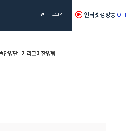
인터넷생방송
OFF
관리자 로그인
풀찬양단
케리그마찬양팀