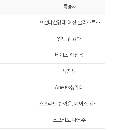
특송자
호산나찬양대 여성 솔리스트중창단
엘토 김경화
베이스 황선웅
유치부
Aneles성가대
소프라노 한성은, 베이스 김민수
소프라노 나은수