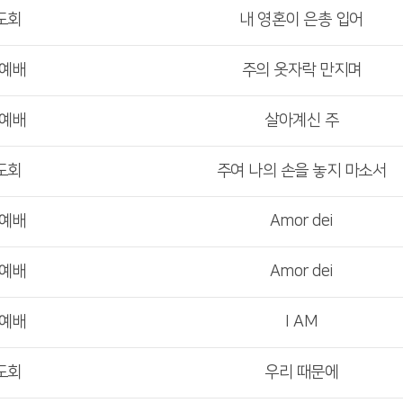
도회
내 영혼이 은총 입어
부예배
주의 옷자락 만지며
부예배
살아계신 주
도회
주여 나의 손을 놓지 마소서
부예배
Amor dei
부예배
Amor dei
부예배
I AM
도회
우리 때문에