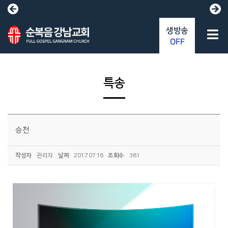
생방송
OFF
특송
승천
작성자
관리자
날짜
2017.07.16
조회수
381