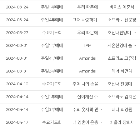
2024-03-24
주일1부예배
우리 때문에
베이스 이준식
2024-03-24
주일4부예배
그저 사랑하기 때문에
소프라노 신문경
2024-03-27
수요기도회
우리 때문에
호산나찬양대 남성 솔리스트
2024-03-31
주일1부예배
I AM
시온찬양대 솔리스트 중창단
2024-03-31
주일4부예배
Amor dei
소프라노 고유경
2024-03-31
주일2부예배
Amor dei
테너 하만택
2024-04-10
수요기도회
주여 나의 손을 놓지 마소서
호산나 찬양대 여성 솔리스트
2024-04-14
주일1부예배
살아계신 주
소프라노 김지은
2024-04-14
주일3부예배
주의 옷자락 만지며
테너 최영원
2024-04-17
수요기도회
내 영혼이 은총 입어
비올라 장희재