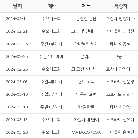
날짜
예배
제목
특송자
2024-02-14
수요기도회
온전한 믿음
호산나 찬양대 여성 솔리스트
2024-02-21
수요기도회
그의 빛 안에 살면
바이올린 최낙원
2024-02-25
주일1부예배
하나님의 세계
테너 이홍석
2024-02-25
주일2.3부예배
달리기
고등부
2024-02-28
수요기도회
그 크신 하나님의 사랑
호산나 찬양대 남성 솔리스트
2024-03-03
주일4부예배
욥의 고백
소프라노 신문경
2024-03-10
주일3부예배
믿음의 고백
소프라노 최희주
2024-03-10
주일1부예배
한 달란트
테너 최찬양
2024-03-13
수요기도회
아들아 내 딸아
소프라노 신유미
2024-03-20
수요기도회
VIA DOLOROSA
바이올린 윤여진