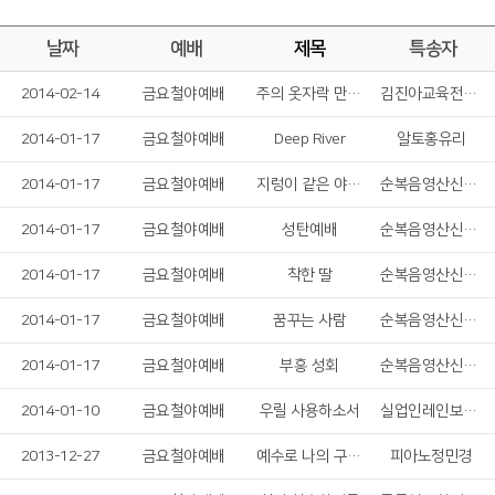
날짜
예배
제목
특송자
2014-02-14
금요철야예배
주의 옷자락 만지며
김진아교육전도사
2014-01-17
금요철야예배
Deep River
알토홍유리
2014-01-17
금요철야예배
지렁이 같은 야곱아
순복음영산신학원예술학부
2014-01-17
금요철야예배
성탄예배
순복음영산신학원예술학부
2014-01-17
금요철야예배
착한 딸
순복음영산신학원예술학부
2014-01-17
금요철야예배
꿈꾸는 사람
순복음영산신학원예술학부
2014-01-17
금요철야예배
부흥 성회
순복음영산신학원예술학부
2014-01-10
금요철야예배
우릴 사용하소서
실업인레인보우찬양팀
2013-12-27
금요철야예배
예수로 나의 구주 삼고
피아노정민경