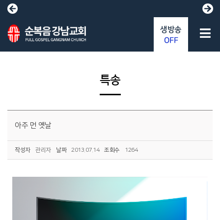
생방송
OFF
특송
아주 먼 옛날
작성자
관리자
날짜
2013.07.14
조회수
1264