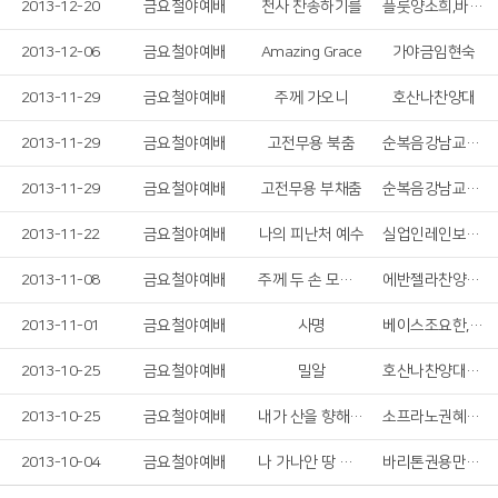
2013-12-20
금요철야예배
천사 찬송하기를
플룻양소희,바이올린조윤경,통기타장윤식
2013-12-06
금요철야예배
Amazing Grace
가야금임현숙
2013-11-29
금요철야예배
주께 가오니
호산나찬양대
2013-11-29
금요철야예배
고전무용 북춤
순복음강남교회무용선교팀
2013-11-29
금요철야예배
고전무용 부채춤
순복음강남교회무용선교팀
2013-11-22
금요철야예배
나의 피난처 예수
실업인레인보우찬양팀
2013-11-08
금요철야예배
주께 두 손 모아 비나니
에반젤라찬양팀(전도실)
2013-11-01
금요철야예배
사명
베이스조요한,알토안세라
2013-10-25
금요철야예배
밀알
호산나찬양대지휘자유헌국
2013-10-25
금요철야예배
내가 산을 향해 눈을 드니
소프라노권혜원,첼로정민영,피아노김소양
2013-10-04
금요철야예배
나 가나안 땅 귀한 성에
바리톤권용만교수