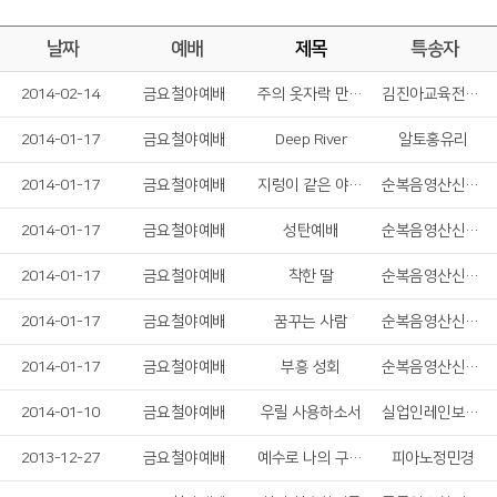
날짜
예배
제목
특송자
2014-02-14
금요철야예배
주의 옷자락 만지며
김진아교육전도사
2014-01-17
금요철야예배
Deep River
알토홍유리
2014-01-17
금요철야예배
지렁이 같은 야곱아
순복음영산신학원예술학부
2014-01-17
금요철야예배
성탄예배
순복음영산신학원예술학부
2014-01-17
금요철야예배
착한 딸
순복음영산신학원예술학부
2014-01-17
금요철야예배
꿈꾸는 사람
순복음영산신학원예술학부
2014-01-17
금요철야예배
부흥 성회
순복음영산신학원예술학부
2014-01-10
금요철야예배
우릴 사용하소서
실업인레인보우찬양팀
2013-12-27
금요철야예배
예수로 나의 구주 삼고
피아노정민경