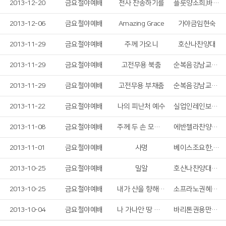
2013-12-20
금요철야예배
천사 찬송하기를
플룻양소희,바이올린조윤경,통기타장윤식
2013-12-06
금요철야예배
Amazing Grace
가야금임현숙
2013-11-29
금요철야예배
주께 가오니
호산나찬양대
2013-11-29
금요철야예배
고전무용 북춤
순복음강남교회무용선교팀
2013-11-29
금요철야예배
고전무용 부채춤
순복음강남교회무용선교팀
2013-11-22
금요철야예배
나의 피난처 예수
실업인레인보우찬양팀
2013-11-08
금요철야예배
주께 두 손 모아 비나니
에반젤라찬양팀(전도실)
2013-11-01
금요철야예배
사명
베이스조요한,알토안세라
2013-10-25
금요철야예배
밀알
호산나찬양대지휘자유헌국
2013-10-25
금요철야예배
내가 산을 향해 눈을 드니
소프라노권혜원,첼로정민영,피아노김소양
2013-10-04
금요철야예배
나 가나안 땅 귀한 성에
바리톤권용만교수