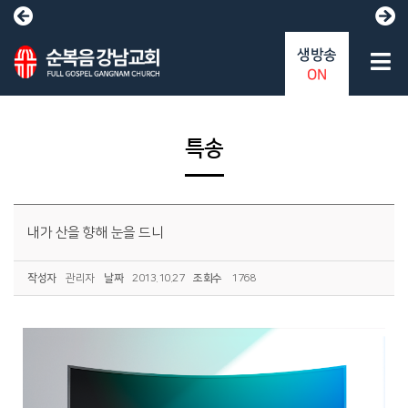
생방송
ON
특송
내가 산을 향해 눈을 드니
작성자
관리자
날짜
2013.10.27
조회수
1768