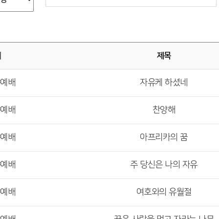
배
제목
야예배
자유케 하셨네
야예배
찬양해
야예배
아프리카의 꿈
야예배
주 당신은 나의 자유
야예배
여호와의 유월절