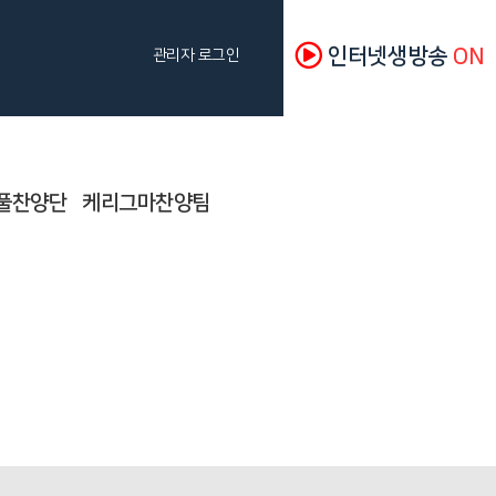
인터넷생방송
ON
관리자 로그인
풀찬양단
케리그마찬양팀