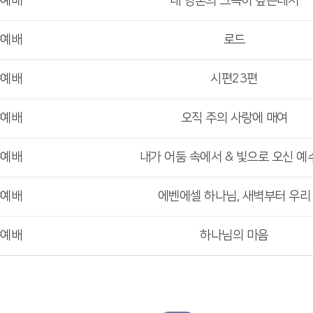
야예배
내 영혼의 그윽히 깊은데서
야예배
로드
야예배
시편23편
야예배
오직 주의 사랑에 매여
야예배
내가 어둠 속에서 & 빛으로 오신 예
야예배
에벤에셀 하나님, 새벽부터 우리
야예배
하나님의 마음