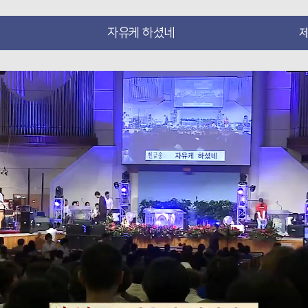
자유케 하셨네
제