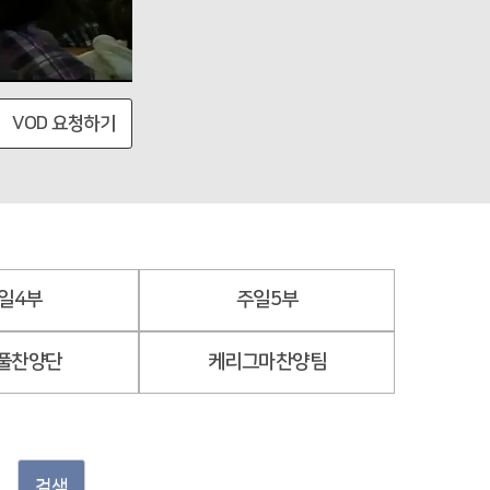
VOD 요청하기
일4부
주일5부
풀찬양단
케리그마찬양팀
검색