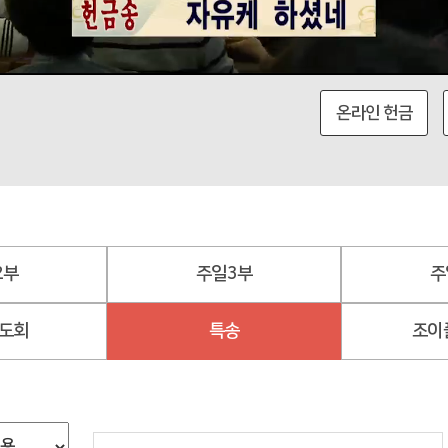
온라인 헌금
2부
주일3부
주
도회
특송
조이