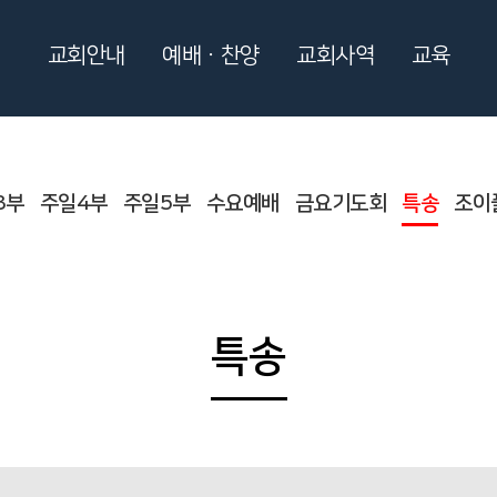
교회안내
예배ㆍ찬양
교회사역
교육
3부
주일4부
주일5부
수요예배
금요기도회
특송
조이
특송