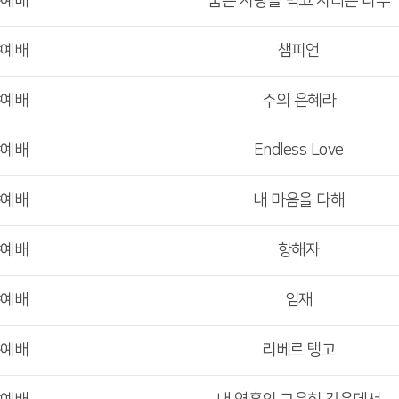
야예배
꿈은 사랑을 먹고 자라는 나무
야예배
챔피언
야예배
주의 은혜라
야예배
Endless Love
야예배
내 마음을 다해
야예배
항해자
야예배
임재
야예배
리베르 탱고