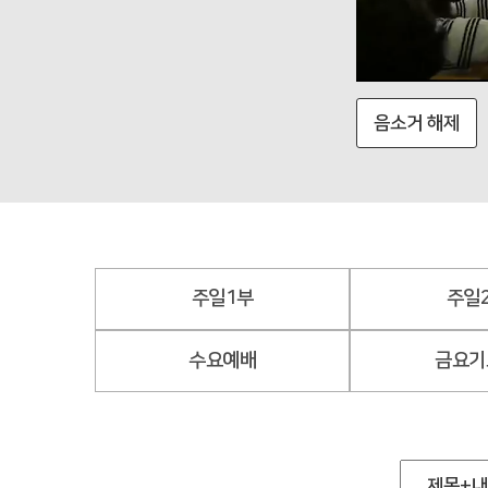
음소거 해제
주일1부
주일
수요예배
금요기