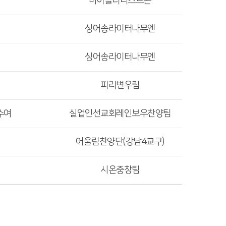
바이올리니스트콘
싱어송라이터나무엔
싱어송라이터나무엔
피리변우림
수여
실업인선교회레인보우찬양팀
어울림찬양단(강남4교구)
시온중창팀