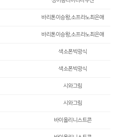
싱어송라이터나무엔
바리톤이승왕,소프라노최은애
바리톤이승왕,소프라노최은애
색소폰박광식
색소폰박광식
시와그림
시와그림
바이올리니스트콘