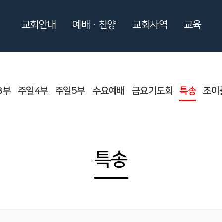
교회안내
예배ㆍ찬양
교회사역
교육
3부
주일4부
주일5부
수요예배
금요기도회
특송
조이
특송