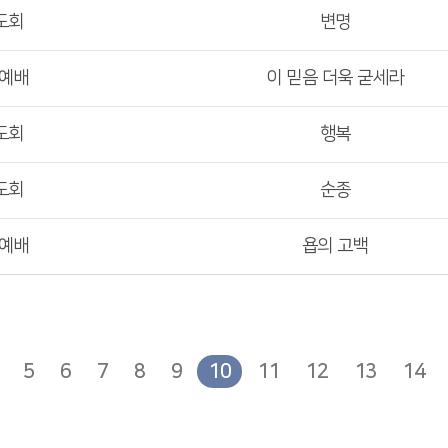
도회
변명
부예배
이 믿음 더욱 굳세라
도회
행복
도회
순종
부예배
욥의 고백
5
6
7
8
9
10
11
12
13
14