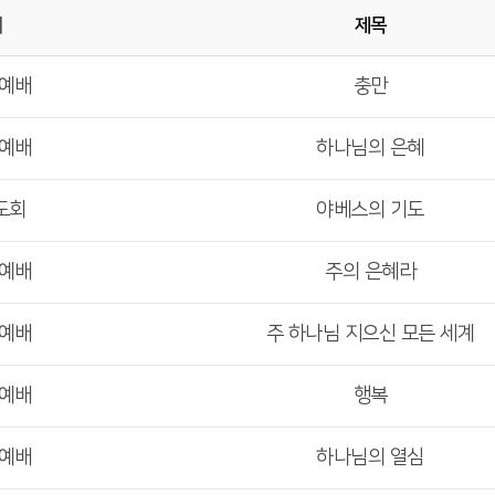
배
제목
부예배
충만
부예배
하나님의 은혜
도회
야베스의 기도
부예배
주의 은혜라
부예배
주 하나님 지으신 모든 세계
부예배
행복
부예배
하나님의 열심