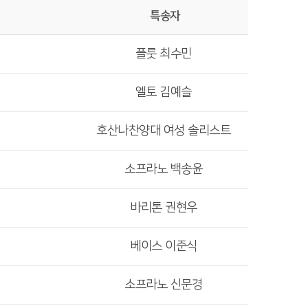
특송자
플룻 최수민
엘토 김예슬
호산나찬양대 여성 솔리스트
소프라노 백송윤
바리톤 권현우
베이스 이준식
소프라노 신문경