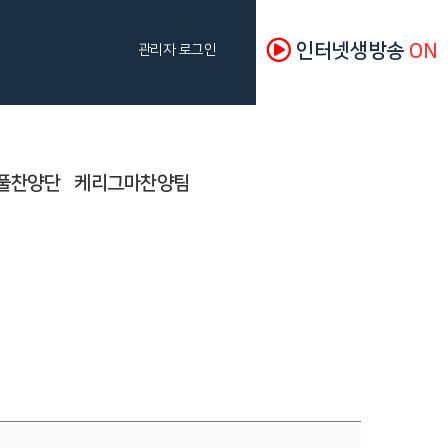
인터넷생방송
ON
관리자 로그인
풀찬양단
케리그마찬양팀