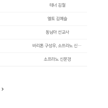
테너 김철
엘토 김예슬
동남아 선교사
바리톤 구성우, 소프라노 신문경
소프라노 신문경