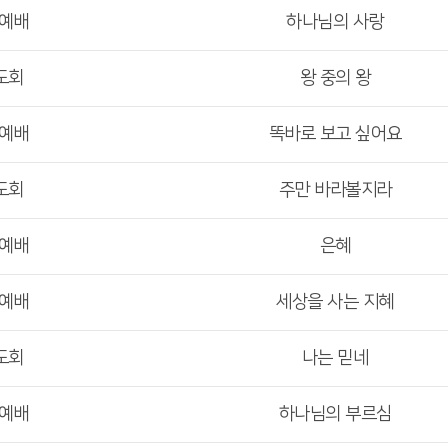
부예배
하나님의 사랑
도회
왕 중의 왕
부예배
똑바로 보고 싶어요
도회
주만 바라볼지라
부예배
은혜
부예배
세상을 사는 지혜
도회
나는 믿네
부예배
하나님의 부르심