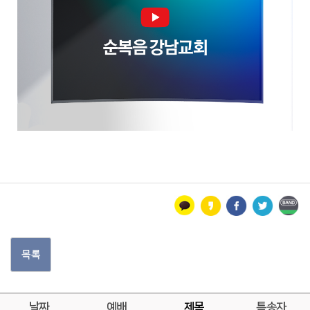
목록
날짜
예배
제목
특송자