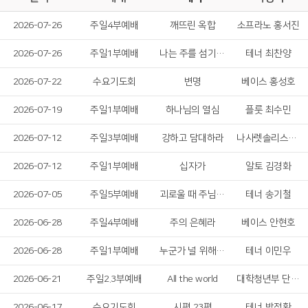
2026-07-26
주일4부예배
깨뜨린 옥합
소프라노 홍서진
2026-07-26
주일1부예배
나는 주를 섬기는 것에 후회가 없습니다
테너 최찬양
2026-07-22
수요기도회
변명
베이스 홍성호
2026-07-19
주일1부예배
하나님의 열심
플룻 최수민
2026-07-12
주일3부예배
강하고 담대하라
나사렛솔리스트 중창단
2026-07-12
주일1부예배
십자가
알토 김경화
2026-07-05
주일5부예배
괴로울 때 주님의 얼굴을 보라
테너 송기철
2026-06-28
주일4부예배
주의 은혜라
베이스 안현호
2026-06-28
주일1부예배
누군가 널 위해 기도하네
테너 이민우
2026-06-21
주일2.3부예배
All the world
대학청년부 단기선교팀
2026-06-17
수요기도회
시편 23편
테너 박정환