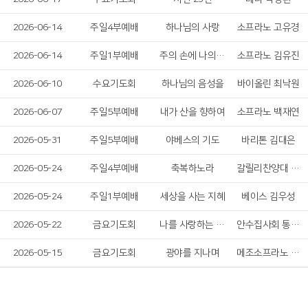
2026-06-14
주일4부예배
하나님의 사랑
소프라노 고유경
2026-06-14
주일1부예배
주의 손에 나의 손을 포개고
소프라노 김유진
2026-06-10
수요기도회
하나님의 음성을
바이올린 최낙원
2026-06-07
주일5부예배
내가 산을 향하여
소프라노 백재연
2026-05-31
주일5부예배
야베스의 기도
바리톤 김대은
2026-05-24
주일4부예배
축복하노라
갈릴리찬양대 솔리스트
2026-05-24
주일1부예배
세상을 사는 지혜
베이스 김우성
2026-05-22
금요기도회
나를 사랑하는 주님 & 살아계신 주
안수집사회 통기타찬양단
2026-05-15
금요기도회
광야를 지나며
메조소프라노 김주애