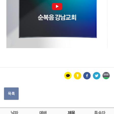
목록
날짜
예배
제목
특송자