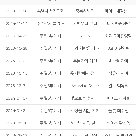
2013-12-06
특별새벽기도회
축복하노라
피아노채길선,첼로정민영
2014-11-14
추수감사 특별새벽기도회
새벽부터 우리
나사렛중창단
2019-04-21
주일5부예배
RISEN
케리그마찬양팀
2023-10-29
주일5부예배
나의 약함은 나의 자랑이요
3교구 찬양팀
2023-10-01
주일5부예배
우물가의 여인
박수영 자매
2023-10-15
주일5부예배
옷자락에서 전해지는 사랑
백유리 자매
2023-12-31
주일5부예배
Amazing Grace
알토 백유리
2024-01-07
주일5부예배
빛으로 비추시네 & 어둠을 찢으신 빛
피아노 강세희
2024-01-21
주일5부예배
세상을 사는 지혜
플룻 최수민
2023-08-20
주일5부예배
하나님 사랑 날 위하여
베이스 황성영
2023-09-03
주일5부예배
하나님의 열심
소프라노 백재연