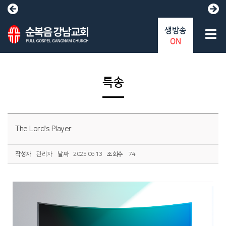
생방송
ON
특송
The Lord's Player
작성자
관리자
날짜
2025.06.13
조회수
74