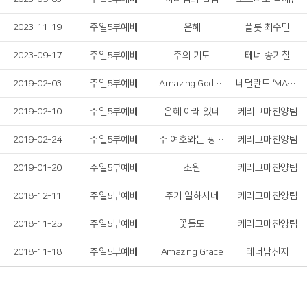
2023-11-19
주일5부예배
은혜
플룻 최수민
2023-09-17
주일5부예배
주의 기도
테너 송기철
2019-02-03
주일5부예배
Amazing God & The River
네덜란드 ‘MAP Band’
2019-02-10
주일5부예배
은혜 아래 있네
케리그마찬양팀
2019-02-24
주일5부예배
주 여호와는 광대하시도다
케리그마찬양팀
2019-01-20
주일5부예배
소원
케리그마찬양팀
2018-12-11
주일5부예배
주가 일하시네
케리그마찬양팀
2018-11-25
주일5부예배
꽃들도
케리그마찬양팀
2018-11-18
주일5부예배
Amazing Grace
테너남신지