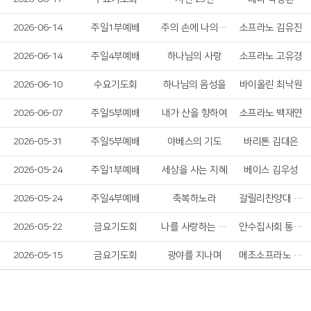
2026-06-14
주일1부예배
주의 손에 나의 손을 포개고
소프라노 김유진
2026-06-14
주일4부예배
하나님의 사랑
소프라노 고유경
2026-06-10
수요기도회
하나님의 음성을
바이올린 최낙원
2026-06-07
주일5부예배
내가 산을 향하여
소프라노 백재연
2026-05-31
주일5부예배
야베스의 기도
바리톤 김대은
2026-05-24
주일1부예배
세상을 사는 지혜
베이스 김우성
2026-05-24
주일4부예배
축복하노라
갈릴리찬양대 솔리스트
2026-05-22
금요기도회
나를 사랑하는 주님 & 살아계신 주
안수집사회 통기타찬양단
2026-05-15
금요기도회
광야를 지나며
메조소프라노 김주애