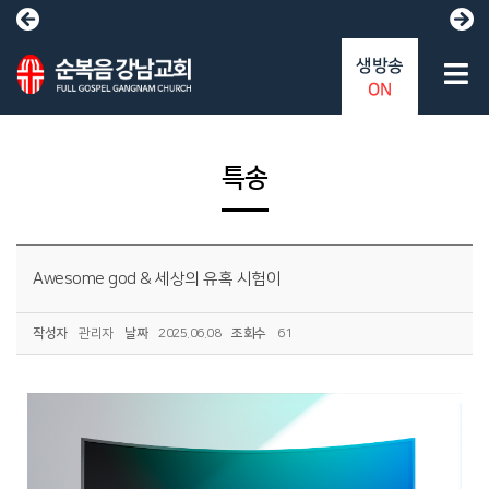
생방송
ON
특송
Awesome god & 세상의 유혹 시험이
작성자
관리자
날짜
2025.06.08
조회수
61