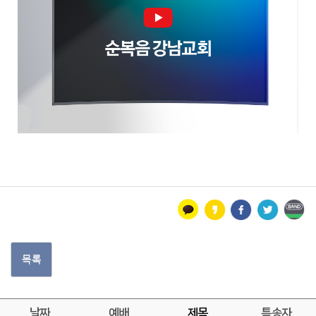
목록
날짜
예배
제목
특송자