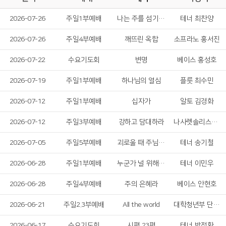
2026-07-26
주일1부예배
나는 주를 섬기는 것에 후회가 없습니다
테너 최찬양
2026-07-26
주일4부예배
깨뜨린 옥합
소프라노 홍서진
2026-07-22
수요기도회
변명
베이스 홍성호
2026-07-19
주일1부예배
하나님의 열심
플룻 최수민
2026-07-12
주일1부예배
십자가
알토 김경화
2026-07-12
주일3부예배
강하고 담대하라
나사렛솔리스트 중창단
2026-07-05
주일5부예배
괴로울 때 주님의 얼굴을 보라
테너 송기철
2026-06-28
주일1부예배
누군가 널 위해 기도하네
테너 이민우
2026-06-28
주일4부예배
주의 은혜라
베이스 안현호
2026-06-21
주일2.3부예배
All the world
대학청년부 단기선교팀
2026-06-17
수요기도회
시편 23편
테너 박정환