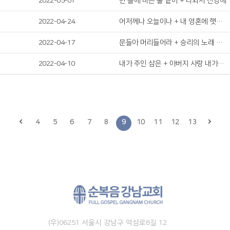
2022-05-01
빈 들에 마른 풀 같이 + 다와서 찬양해
2022-04-24
어저께나 오늘이나 + 내 영혼에 햇빛 비치니
2022-04-17
문들아 머리들어라 + 승리의 노래 주께 부르자
2022-04-10
내가 주인 삼은 + 아버지 사랑 내가 노래해
4
5
6
7
8
9
10
11
12
13
(우)06251 서울시 강남구 역삼로8길 12