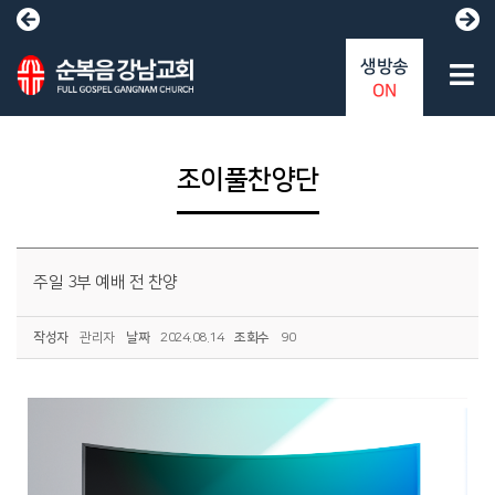
생방송
ON
조이풀찬양단
주일 3부 예배 전 찬양
작성자
관리자
날짜
2024.08.14
조회수
90