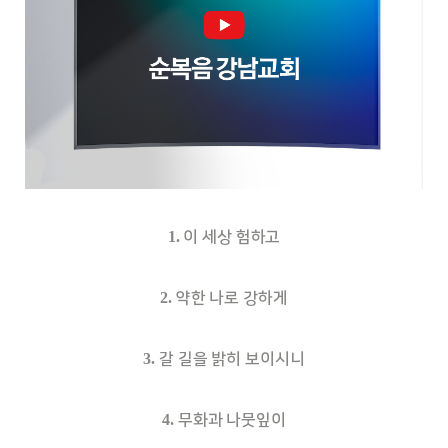
1.
이 세상 험하고
2.
약한 나로 강하게
3.
갈 길을 밝히 보이시니
4.
무화과 나뭇잎이