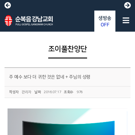
생방송
OFF
조이풀찬양단
주 예수 보다 더 귀한 것은 없네 + 주님의 성령
작성자
관리자
날짜
2016.07.17
조회수
978